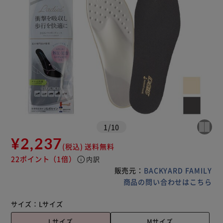
1
/
10
¥2,237
(税込)
送料無料
22ポイント
（1倍）
info
内訳
販売元：
BACKYARD FAMILY
商品の問い合わせはこちら
サイズ：
Lサイズ
Lサイズ
Mサイズ