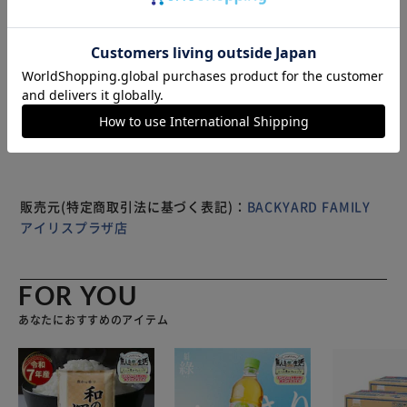
汗をかきやすい足裏も、さらっとした人工皮革で気持ちよく
過ごせる○ 【さまざまな靴に使える】 ローファー、ブーツ、
スニーカー等、靴に差し込むだけで手間なく使えるフルイン
もっと見る
ソールタイプ！
※製品は予告なく仕様を変更する場合がございます。あらか
じめご了承ください。
販売元(特定商取引法に基づく表記)：
BACKYARD FAMILY
アイリスプラザ店
FOR YOU
あなたにおすすめのアイテム