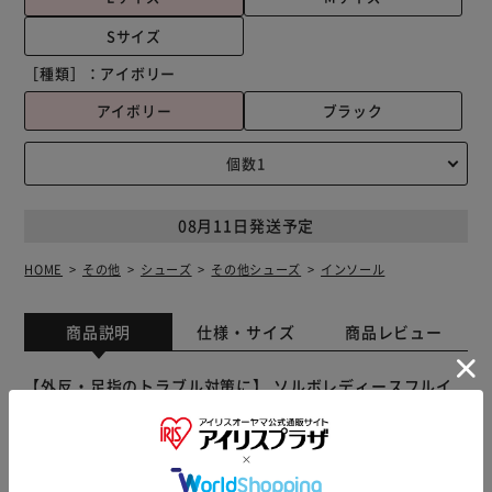
Sサイズ
［種類］：
アイボリー
アイボリー
ブラック
08月11日発送予定
HOME
その他
シューズ
その他シューズ
インソール
商品説明
仕様・サイズ
商品レビュー
【外反・足指のトラブル対策に】 ソルボレディースフルイ
ンソールタイプ♪ 【 衝撃吸収素材ソルボセイン】 足への負
担を和らげ、快適な歩行をサポート◎ 【足のトラブルを軽
減する「DSIS」】 ３つのアーチをサポートすることにより
歩行バランスを補正し疲れにくくなる！ 【サラッと快適】