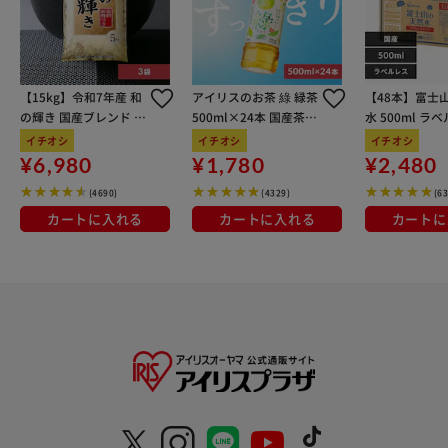
【15kg】令和7年産 和
アイリスのお茶 綠 緑茶
【48本】富士
の輝き 国産ブレンド 5
500ml×24本 国産茶葉
水 500ml ラ
kg×3袋
100％使用
イチオシ
イチオシ
イチオシ
¥6,980
¥1,780
¥2,480
(4690)
(4329)
(6
カートに入れる
カートに入れる
カートに