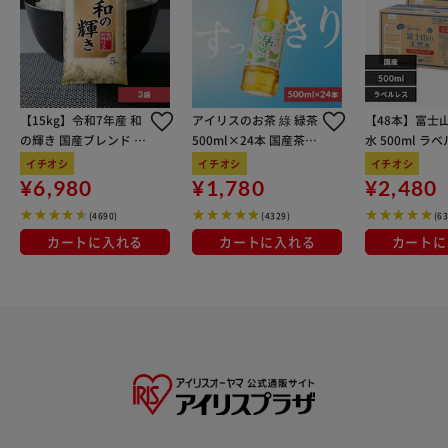
【15kg】令和7年産 和
アイリスのお茶 綠 緑茶
【48本】富士
の輝き 国産ブレンド 5
500ml×24本 国産茶葉
水 500ml ラ
kg×3袋
100％使用
イチオシ
イチオシ
イチオシ
¥6,980
¥1,780
¥2,480
(4690)
(4329)
(6
カートに入れる
カートに入れる
カートに