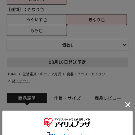
［種類］：
きなり色
うぐいす色
きなり色
もも色
08月10日発送予定
HOME
生活雑貨・キッチン用品
食器・グラス・カトラリー
鉢・ボウル
商品説明
仕様・サイズ
商品レビュー
【日本の伝統色×北欧柄】 北欧と和が融合したモダンなデ
ザインで、食卓に馴染むおしゃれな「nukka丼」 【抗菌仕
様で毎日清潔】 表面に施した抗菌加工により、毎日使う食
器だからこそ安心して清潔に保てる。 【食洗機・レンジ対