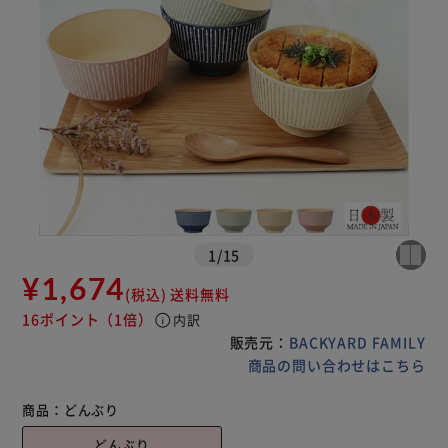
1
/
15
¥1,674
(税込)
送料無料
16ポイント
（1倍）
info
内訳
販売元：
BACKYARD FAMILY
商品の問い合わせはこちら
商品：
どんぶり
どんぶり