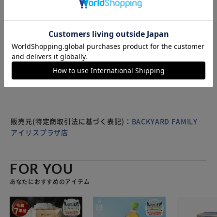
応】 食洗機も電子レンジも使用できるため、忙しい毎日の
家事をしっかりサポート。 【たっぷり700ml】 容量大きめ
設計により、丼ぶりやスープなど様々なメニューに対応する
万能サイズ。 【落ち着いたくすみカラー】 和食にも洋食に
もっと見る
も相性が良く、毎日の食卓をやさしく彩るヌッカシリーズ。
※製品は予告なく仕様を変更する場合がございます。あらか
【手に馴染む持ちやすさ】 軽くて手にしっかりフィットす
じめご了承ください。
る設計により、使いやすさと快適さを両立した仕様。
販売元(特定商取引法に基づく表記)：
BACKYARD FAMILY
アイリスプラザ店
FOR YOU
あなたにおすすめのアイテム