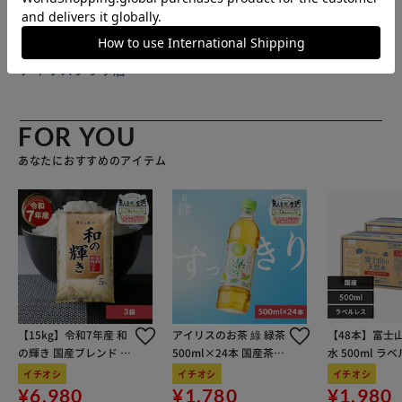
販売元(特定商取引法に基づく表記)：
BACKYARD FAMILY
アイリスプラザ店
FOR YOU
あなたにおすすめのアイテム
【15kg】令和7年産 和
アイリスのお茶 綠 緑茶
【48本】富士
の輝き 国産ブレンド 5
500ml×24本 国産茶葉
水 500ml ラ
kg×3袋
100％使用
イチオシ
イチオシ
イチオシ
¥6,980
¥1,780
¥1,980