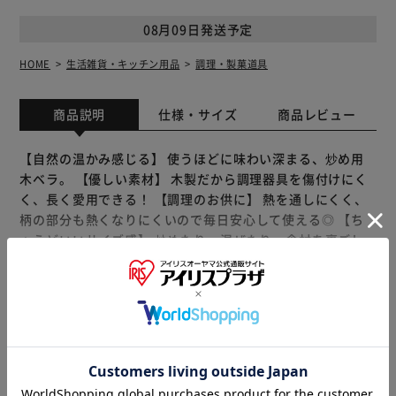
08月09日発送予定
HOME
生活雑貨・キッチン用品
調理・製菓道具
商品説明
仕様・サイズ
商品レビュー
【自然の温かみ感じる】 使うほどに味わい深まる、炒め用
木ベラ。 【優しい素材】 木製だから調理器具を傷付けにく
く、長く愛用できる！ 【調理のお供に】 熱を通しにくく、
柄の部分も熱くなりにくいので毎日安心して使える◎ 【ち
ょうどいいサイズ感】 炒めたり、混ぜたり、食材を裏ごし
する時にも使いやすい。 【育てる楽しみ】 使い込むほどに
油が馴染み、色合いも変化。味わいを楽しめる一本♪ 【シ
ンプルなデザイン】 木目のナチュラルカラーどんなキッチ
もっと見る
ンにも馴染む。
※製品は予告なく仕様を変更する場合がございます。あらか
じめご了承ください。