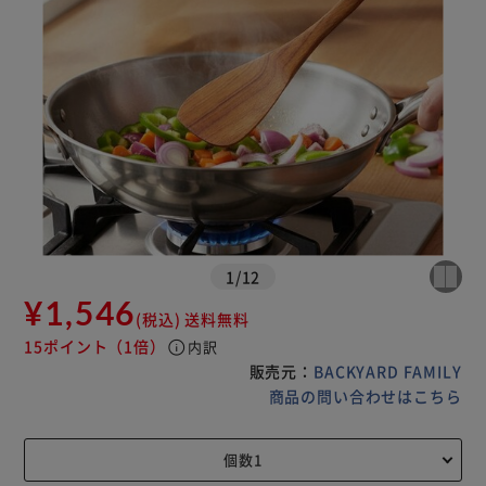
1
/
12
¥1,546
(税込)
送料無料
15ポイント
（1倍）
info
内訳
販売元：
BACKYARD FAMILY
商品の問い合わせはこちら