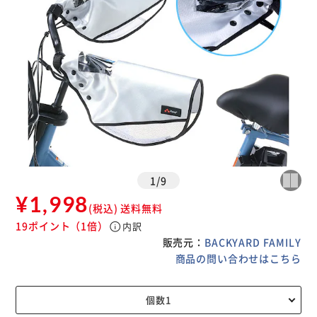
1
/
9
¥1,998
(税込)
送料無料
19ポイント
（1倍）
info
内訳
販売元：
BACKYARD FAMILY
商品の問い合わせはこちら