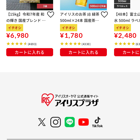
【15kg】令和7年産 和
アイリスのお茶 綠 緑茶
【48本】富士
の輝き 国産ブレンド 5
500ml×24本 国産茶葉
水 500ml ラ
kg×3袋
100％使用
イチオシ
イチオシ
イチオシ
¥6,980
¥1,780
¥2,480
(4693)
(4330)
(6
カートに入れる
カートに入れる
カートに