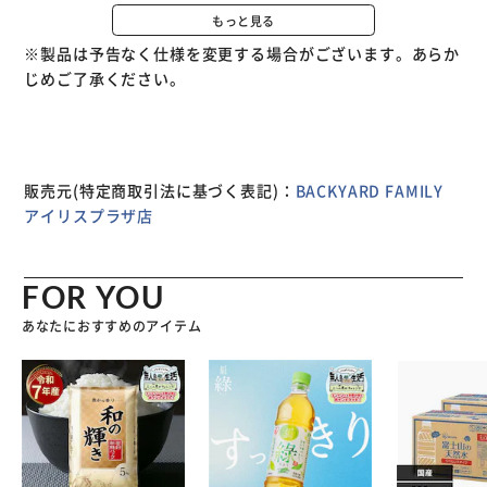
やすく、操作もしやすい！(※フラット型や特殊な形のハン
もっと見る
ドルには装着できません。) 【通気性抜群】 下部はメッシュ
※製品は予告なく仕様を変更する場合がございます。あらか
素材を採用し、通気性が抜群。ムレにくい設計で、長時間の
じめご了承ください。
使用でも快適。 【快適な使い心地】 機能性と安全性、快適
さを追求し自転車ライフをさらに充実させるためのアイテ
ム。
販売元(特定商取引法に基づく表記)：
BACKYARD FAMILY
アイリスプラザ店
FOR YOU
あなたにおすすめのアイテム