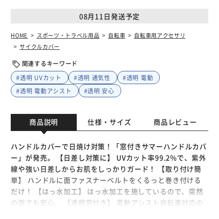
08月11日発送予定
HOME
スポーツ・トラベル用品
自転車
自転車用アクセサリ
サイクルカバー
関連するキーワード
#透明 UVカット
#透明 通気性
#透明 電動
#透明 電動アシスト
#透明 安心
商品説明
仕様・サイズ
商品レビュー
ハンドルカバーで日焼け対策！「窓付きサマーハンドルカバ
ー」が発売。 【日差し対策に】 UVカット率99.2%で、紫外
線や強い日差しからお肌をしっかりガード！ 【取り付け簡
単】 ハンドルに面ファスナーベルトをくるっと巻き付ける
だけ！ 【はっ水加工】 はっ水加工を施しているので、突然
の雨でも安心。 【透明窓付き】 電動アシスト自転車対応の
透明窓付き。変速レバーやベル、バッテリー残量が一目で見