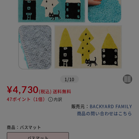
1
/
10
¥4,730
(税込)
送料無料
47ポイント
（1倍）
info
内訳
販売元：
BACKYARD FAMILY
商品の問い合わせはこちら
商品：
バスマット
バスマット