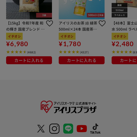
【15kg】令和7年産 和
アイリスのお茶 綠 緑茶
【48本】富士
の輝き 国産ブレンド 5
500ml×24本 国産茶葉
水 500ml ラ
kg×3袋
100％使用
イチオシ
イチオシ
イチオシ
¥6,980
¥1,780
¥2,480
(4682)
(4327)
(6
カートに入れる
カートに入れる
カートに