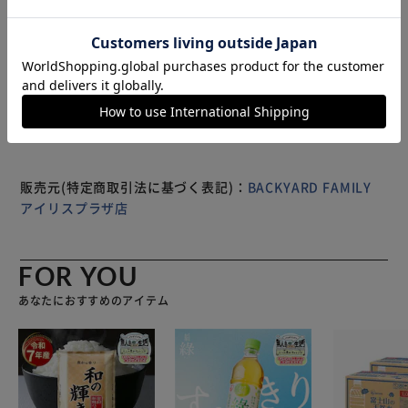
工が施され、 ずれにくく安心！ 【丸洗いOK】 ネットに入
れて洗濯機で洗えるので、 気軽にお洗濯でき清潔をキープ
もっと見る
できる。 【上品カラーで空間演出】 インテリアに馴染む洗
※製品は予告なく仕様を変更する場合がございます。あらか
練された色合い、 浴室だけでなく玄関マットとしても使え
じめご了承ください。
る万能アイテム。
販売元(特定商取引法に基づく表記)：
BACKYARD FAMILY
アイリスプラザ店
FOR YOU
あなたにおすすめのアイテム