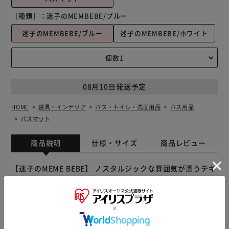
［種類］：
迷子のMEMBEBE/ブルー
迷子のMEMBEBE/ブルー
迷子のMEMBEBE/ホワイト
08月10日発送予定
HOME
寝具・インテリア
バス・トイレ・洗面用品
バス用品
バスマット
商品説明
仕様・サイズ
商品レビュー
【迷子のMEME BEBE】 ノスタルジックな雰囲気が漂うテキ
スタイル、 Atsuko Matano バスマット♪ 【ふわふわの心
地よさ】 足を乗せた瞬間包み込むふわふわ感、 バスタイム
後のリラックスをさらに心地よくする肌触り◎ 【軽量で扱
いやすい】 毎日の洗濯やお掃除もラクラク、 軽量で使い勝
手の良さが嬉しい〇 【滑り止め加工】 裏面には滑り止め加