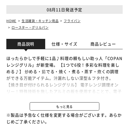
08月11日発送予定
HOME
生活雑貨・キッチン用品
フライパン
ロースター・グリルパン
商品説明
仕様・サイズ
商品レビュー
ほったらかしで手軽に1品♪料理の頼もしい助っ人「COPAN
レンジグリル」が新登場。 【1つで6役！多彩な料理を楽し
める♪】 炒める・茹でる・焼く・煮る・蒸す・炊くの調理
ができる万能アイテム。汁漏れしない深型＆フタ付き。
【焼き目が付けられるレンジグリル】 電子レンジ調理オン
リー！特殊技術を施したアルミの板を使用することで、電子
レンジでもグリル料理を作れて、波型面で香ばしい”焼き
目”もしっかりと！ 【火加減や焦げ具合も気にせずOK】 火
もっと見る
を使わず、焦げ付きなどを気にする心配が不要。ほったらか
※製品は予告なく仕様を変更する場合がございます。あらか
しで、お肉や魚も簡単に焼けて、美味しい料理が完成☆
じめご了承ください。
【時間を有効活用できて家事の時短に】 電子レンジに任せ