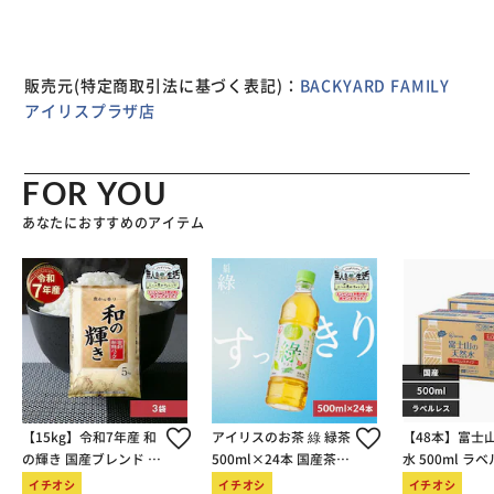
ている間は他の調理に集中したり、調理器具の後片付けも！
仕事や子育てで忙しい方にもぴったり。 【調理してそのま
ま食卓へ！】 持ち手付きのスタイリッシュなデザイン＆食
卓にも出せるコンパクトサイズ。盛り付けいらずで洗い物も
販売元(特定商取引法に基づく表記)：
BACKYARD FAMILY
減らせちゃう♪ 【食洗機対応でお手入れラクラク】 食洗機
アイリスプラザ店
の使用ができるから、忙しい毎日の味方◎本体とフタの2パ
ーツのみ、内面は汚れが落ちやすいふっ素樹脂加工済み。
【毎日使える！耐久性のあるつくり】 本体はアルミメッキ
FOR YOU
鋼板＆シリコーンゴム製。デイリー使いできるレンジグリ
あなたにおすすめのアイテム
ル。 【初心者さんにも嬉しい50種レシピ】 どなたでも簡単
につくれる、50種類のレシピ付き。料理初心者さんでも安
心！毎日の献立の参考に。
【15kg】令和7年産 和
アイリスのお茶 綠 緑茶
【48本】富士
の輝き 国産ブレンド 5
500ml×24本 国産茶葉
水 500ml ラ
kg×3袋
100％使用
イチオシ
イチオシ
イチオシ