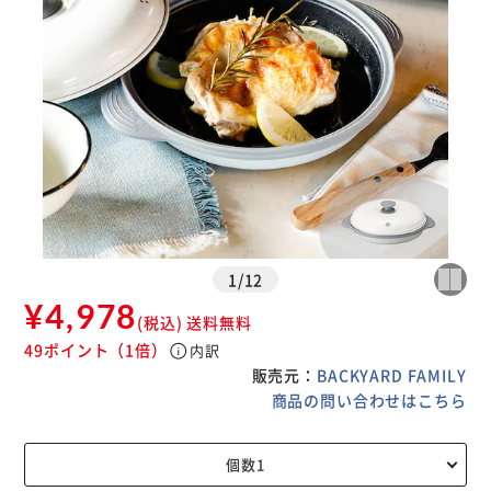
1
/
12
¥4,978
(税込)
送料無料
49ポイント
（1倍）
info
内訳
販売元：
BACKYARD FAMILY
商品の問い合わせはこちら