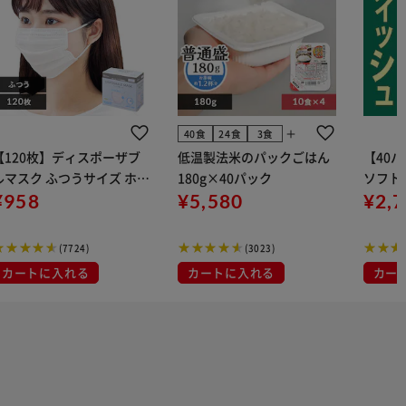
add
40食
24食
3食
【120枚】ディスポーザブ
低温製法米のパックごはん
【40
ルマスク ふつうサイズ ホワ
180g×40パック
ソフトパ
 大容量 DISPOSABLE
¥958
¥5,580
組) 5
¥2,
マスク プリーツマスク 不織
布
(7724)
(3023)
カートに入れる
カートに入れる
カー