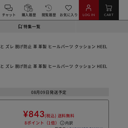
チャット
購入履歴
閲覧履歴
お気に入り
LOG IN
CART
特集一覧
と ズレ 脱げ防止 革 革製 ヒールパーツ クッション HEEL
と ズレ 脱げ防止 革 革製 ヒールパーツ クッション HEEL
08月09日発送予定
¥843
(税込)
送料無料
8ポイント
（1倍）
info
内訳