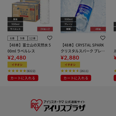
6本
9本
12本
【48本】富士山の天然水 5
【48本】CRYSTAL SPARK
00ml ラベルレス
クリスタルスパーク プレー
¥2,480
ン 500ml
¥2,880
イト
イチオシ
イチオシ
(6322)
(2611)
カートに入れる
カートに入れる