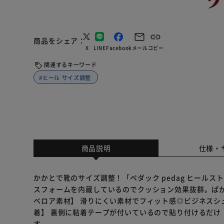
商品をシェア
X
LINE
Facebook
メール
コピー
関連するキーワード
#ヒール サイズ調整
商品説明
仕様・
かかとで靴のサイズ調整！「ペダック pedag ヒールス
スフォームを内蔵しているのでクッション効果抜群。ぱか
ベロア素材】 滑りにくい素材でフィット感◎ビジネスシ
着】 裏側に粘着テープが付いているので貼り付けるだけ
す。