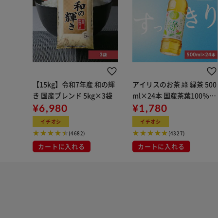
【15kg】令和7年産 和の輝
アイリスのお茶 綠 緑茶 500
き 国産ブレンド 5kg×3袋
ml×24本 国産茶葉100％使
¥6,980
用
¥1,780
イチオシ
イチオシ
(4682)
(4327)
カートに入れる
カートに入れる