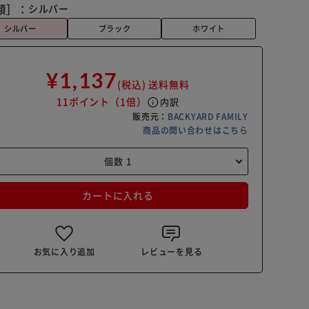
類］：
シルバー
シルバー
ブラック
ホワイト
¥1,137
(税込)
送料無料
11ポイント
（1倍）
info
内訳
販売元：
BACKYARD FAMILY
商品の問い合わせはこちら
カートに入れる
お気に入り追加
レビューを見る