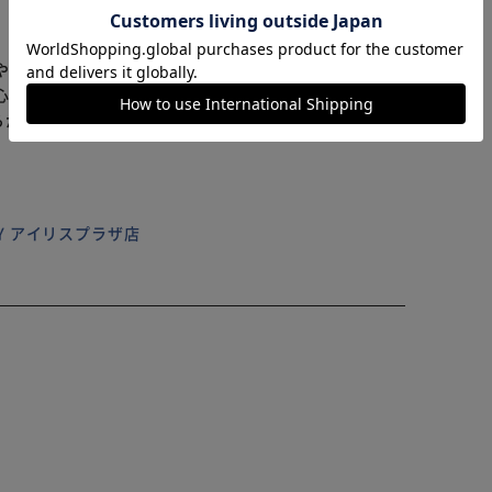
カートに入れる
購入手続きへ
 立体感のあるリボンモチーフがアクセントになり、エ
や鍵に付けるだけで華やかさをプラスし、日常使いから
心を感じさせるアイテム。
らかじめご了承ください。
ILY アイリスプラザ店