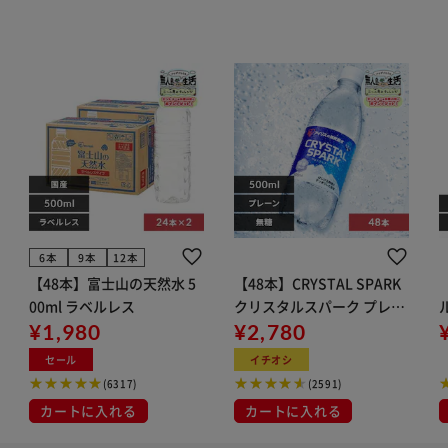
6本
9本
12本
【48本】富士山の天然水 5
【48本】CRYSTAL SPARK
00ml ラベルレス
クリスタルスパーク プレー
¥1,980
ン 500ml
¥2,780
イト
セール
イチオシ
(6317)
(2591)
カートに入れる
カートに入れる