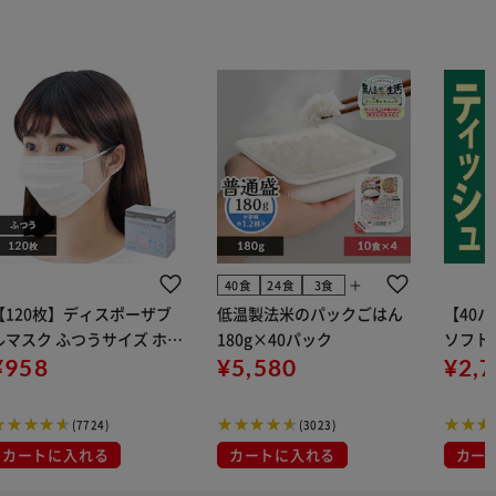
add
40食
24食
3食
【120枚】ディスポーザブ
低温製法米のパックごはん
【40
ルマスク ふつうサイズ ホワ
180g×40パック
ソフトパ
 大容量 DISPOSABLE
¥958
¥5,580
組) 5
¥2,
マスク プリーツマスク 不織
布
(7724)
(3023)
カートに入れる
カートに入れる
カー