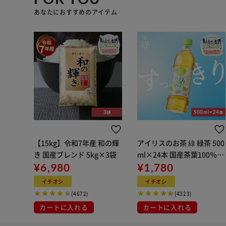
あなたにおすすめのアイテム
【15kg】令和7年産 和の輝
アイリスのお茶 綠 緑茶 500
き 国産ブレンド 5kg×3袋
ml×24本 国産茶葉100％使
¥6,980
用
¥1,780
イチオシ
イチオシ
(4672)
(4323)
カートに入れる
カートに入れる