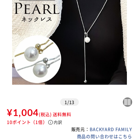
1
/
13
¥1,004
(税込)
送料無料
10ポイント
（1倍）
info
内訳
販売元：
BACKYARD FAMILY
商品の問い合わせはこちら