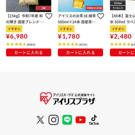
【15kg】令和7年産 和
アイリスのお茶 綠 緑茶
【48本】富士
の輝き 国産ブレンド 5
500ml×24本 国産茶葉
水 500ml ラ
kg×3袋
100％使用
イチオシ
イチオシ
イチオシ
¥6,980
¥1,780
¥2,480
(4693)
(4330)
(6
カートに入れる
カートに入れる
カートに