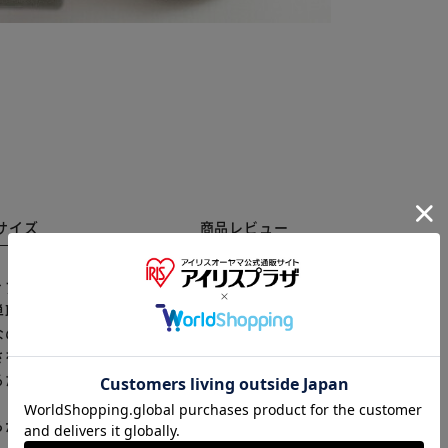
サイズ
商品レビュー
アス「かかと強化プラン」 靴のかかとの内側の擦り切
取り付けできる！ どんな色合いの靴に貼り付けても違
※ご確認ください
ので、安心。 貼り付けるかかと部分より大き目の場合
を調整することが可能。 「かかと強化プラン」を貼り
カートに入れる
購入手続きへ
ための紙やすり付き！ 【商品配送について】 配送番号
らかじめご了承ください。