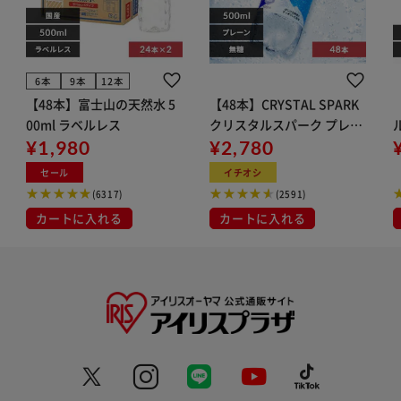
6本
9本
12本
【48本】富士山の天然水 5
【48本】CRYSTAL SPARK
00ml ラベルレス
クリスタルスパーク プレー
¥1,980
ン 500ml
¥2,780
イト
セール
イチオシ
(6317)
(2591)
カートに入れる
カートに入れる