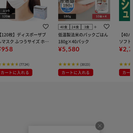
add
40食
24食
3食
【120枚】ディスポーザブ
低温製法米のパックごはん
【40
ルマスク ふつうサイズ ホワ
180g×40パック
ソフトパ
 大容量 DISPOSABLE
¥958
¥5,580
組) 5
¥2,
マスク プリーツマスク 不織
布
(7724)
(3023)
カートに入れる
カートに入れる
カー