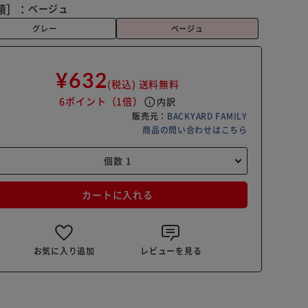
類］：
ベージュ
グレー
ベージュ
¥632
(税込)
送料無料
6ポイント
（1倍）
info
内訳
販売元：
BACKYARD FAMILY
商品の問い合わせはこちら
カートに入れる
お気に入り追加
レビューを見る