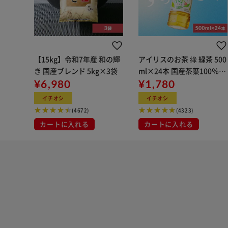
【15kg】令和7年産 和の輝
アイリスのお茶 綠 緑茶 500
き 国産ブレンド 5kg×3袋
ml×24本 国産茶葉100％使
¥6,980
用
¥1,780
イチオシ
イチオシ
(4672)
(4323)
カートに入れる
カートに入れる