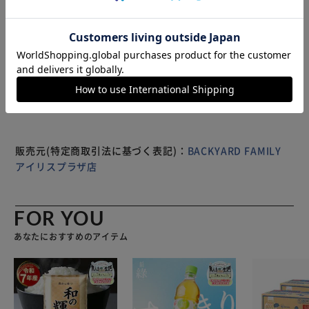
便利】 360度回転するタイヤ。前後左右移動できるから狭い
通路でもスムーズに方向転換。 【4輪カートで安定感抜群】
フラットな台にバッグを置く設計だから安定感◎バランスが
もっと見る
とりやすく、カートが倒れにくい！ 【うれしい簡易保冷機
※製品は予告なく仕様を変更する場合がございます。あらか
能を搭載】 内側にアルミ蒸着フィルムを使用し、生鮮食品
じめご了承ください。
の持ち運びも安心◎ポケットには保冷剤をIN。 （※1）長時
間の保冷効果を保証するものではございません。 【お弁当
類や飲料も楽々持ち運び】 マチ広で取り外し可能な底板付
き。スーパーのお弁当やペットボトルのドリンクも収納可
能。 【キュッと絞ってフラップをON】 荷物の量に合わせ
販売元(特定商取引法に基づく表記)：
BACKYARD FAMILY
て、ドローコードの絞り具合を調節。フラップとWで冷気を
アイリスプラザ店
逃しにくい！ 【サッと取り出せる背面ポケット】 お財布
や、折りたたみ式のエコバッグなどが入るポケット。ファス
ナーでこぼれ落ちもガード。 【腰や肩の負担を軽減♪】 握
FOR YOU
り部分のボタンを押せばハンドルの長さは3段階に調節可
あなたにおすすめのアイテム
能。押す際の姿勢をキープ。 【工具不要でどなたでも簡単
セット】 背面フレームを立てて固定具を差し込み、フレー
ムにバッグを通したら面ファスナーで留めるだけ (※2)背面
フレームは繰り返し折りたたむことを想定していないため、
なるべく立ち上げたまま保管してください。 【ちょっとの