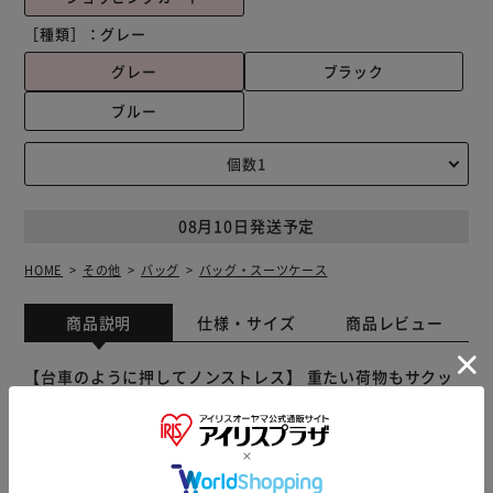
［種類］：
グレー
グレー
ブラック
ブルー
08月10日発送予定
HOME
その他
バッグ
バッグ・スーツケース
商品説明
仕様・サイズ
商品レビュー
【台車のように押してノンストレス】 重たい荷物もサクッ
と持ち運べる、心強い相棒☆「シャルミス 4輪ショッピング
カート」。 【様々なシーンで使える万能アイテム】 お買い
物やレジャー、アウトドアシーンで大活躍！容量約25L、耐
荷重約10kgでたっぷり収納！ 【スマートにお買い物できて