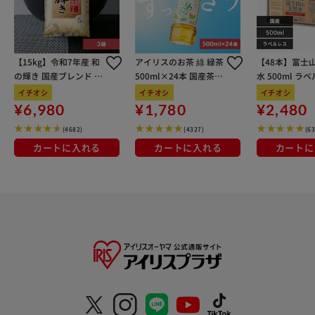
雨なら大丈夫】 バッグ生地は水滴や汚れを弾く、撥水加工
済み。お手入れも拭き取るだけ。 （※3）完全防水ではあり
ません。 【気分の上がる可愛い花柄デザイン】 シンプルな
【15kg】令和7年産 和
アイリスのお茶 綠 緑茶
【48本】富士
がら大胆なデザインが魅力♪落ち着きのある大人なカラーを
の輝き 国産ブレンド 5
500ml×24本 国産茶葉
水 500ml ラ
ラインナップ。 【ポケット仕様】 バッグ内側：メッシュポ
kg×3袋
100％使用
イチオシ
イチオシ
イチオシ
ケット×1 バッグ背面：ファスナーポケット×1
¥6,980
¥1,780
¥2,480
(4682)
(4327)
(6
カートに入れる
カートに入れる
カートに