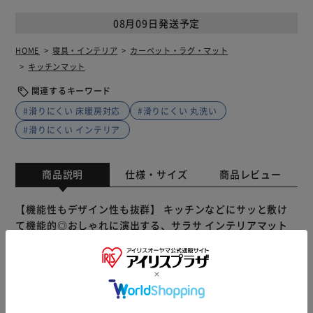
08月09日発送予定
HOME
寝具・インテリア
カーペット・ラグ・マット
キッチンマット
関連するキーワード
#滑りにくい 床暖房対応
#滑りにくい 丸洗い
#滑りにくい インテリア
商品説明
仕様・サイズ
商品レビュー
【機能性もデザイン性も抜群】 キッチンなどにサッと敷け
て機能的◎おしゃれに演出する、サラサ インテリアマット
180。 【高級感のあるインテリアマット】 光の角度によっ
て輝く生地感♪上品な花柄デザインで、空間を素敵に彩るア
イテム。 【掃除機がけもスムーズに対応】 掃除機をサッと
かけられる！引き出しにも引っかからず、お掃除ロボットの
動きも妨げない◎ 【丸洗いできてお手入れがラクラク】 汚