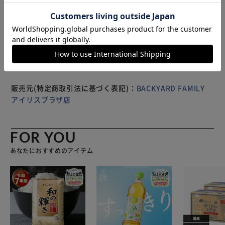
れが気になったら、ネットに入れて洗濯機へ。薄型なので、
もっと見る
コンパクトに畳むことが可能。 （※）ドラム式洗濯機は、
※製品は予告なく仕様を変更する場合がございます。あらか
機種によりご使用いただけない場合がございます。 【床暖
じめご了承ください。
房対応でオールシーズン重宝】 引っ越しの際の買い替え
や、季節によっての使い分けも不要。 【滑りにくくフロー
リングでも安心】 滑りにくい加工を施した裏面。嫌なズレ
もガードできる！
販売元(特定商取引法に基づく表記)：
BACKYARD FAMILY
アイリスプラザ店
FOR YOU
あなたにおすすめのアイテム