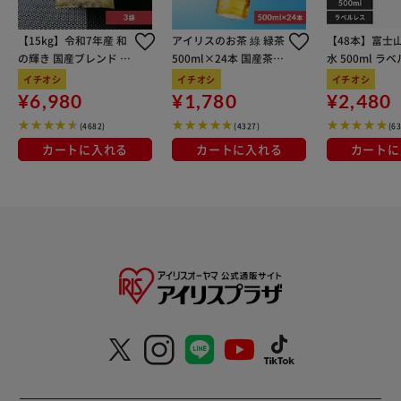
【15kg】令和7年産 和
アイリスのお茶 綠 緑茶
【48本】富士
の輝き 国産ブレンド 5
500ml×24本 国産茶葉
水 500ml ラ
kg×3袋
100％使用
イチオシ
イチオシ
イチオシ
¥6,980
¥1,780
¥2,480
(4682)
(4327)
(6
カートに入れる
カートに入れる
カートに