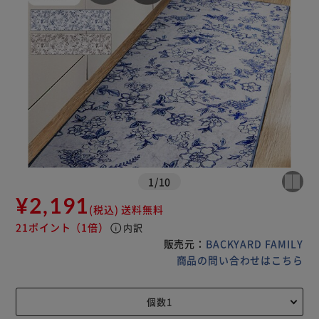
1
/
10
¥2,191
(税込)
送料無料
21ポイント
（1倍）
info
内訳
販売元：
BACKYARD FAMILY
商品の問い合わせはこちら