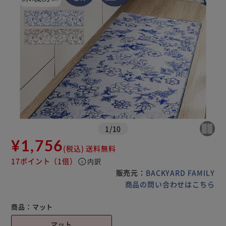
1
/
10
¥1,756
(税込)
送料無料
17ポイント
（1倍）
info
内訳
販売元：
BACKYARD FAMILY
商品の問い合わせはこちら
商品：
マット
マット