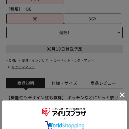
［種類］：
BE
BE
BGY
08月10日発送予定
HOME
寝具・インテリア
カーペット・ラグ・マット
キッチンマット
商品説明
仕様・サイズ
商品レビュー
【機能性もデザイン性も抜群】 キッチンなどにサッと敷け
て機能的◎おしゃれに演出する、サラサ インテリアマット
120。 【高級感のあるインテリアマット】 光の角度によっ
て輝く生地感♪上品な花柄デザインで、空間を素敵に彩るア
イテム。 【掃除機がけもスムーズに対応】 掃除機をサッと