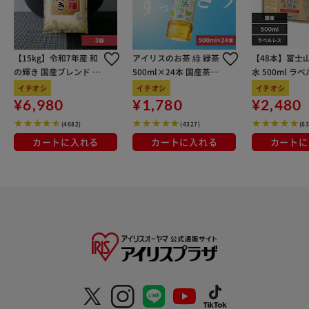
【15kg】令和7年産 和
アイリスのお茶 綠 緑茶
【48本】富士
の輝き 国産ブレンド 5
500ml×24本 国産茶葉
水 500ml ラ
kg×3袋
100％使用
イチオシ
イチオシ
イチオシ
¥6,980
¥1,780
¥2,480
(4682)
(4327)
(6
カートに入れる
カートに入れる
カートに