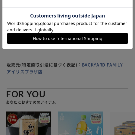
かけられる！引き出しにも引っかからず、お掃除ロボットの
動きも妨げない◎ 【丸洗いできてお手入れがラクラク】 汚
れが気になったら、ネットに入れて洗濯機へ。薄型なので、
もっと見る
コンパクトに畳むことが可能。 （※）ドラム式洗濯機は、
※製品は予告なく仕様を変更する場合がございます。あらか
機種によりご使用いただけない場合がございます。 【床暖
じめご了承ください。
房対応でオールシーズン重宝】 引っ越しの際の買い替え
や、季節によっての使い分けも不要。 【滑りにくくフロー
リングでも安心】 滑りにくい加工を施した裏面。嫌なズレ
もガードできる！
販売元(特定商取引法に基づく表記)：
BACKYARD FAMILY
アイリスプラザ店
FOR YOU
あなたにおすすめのアイテム