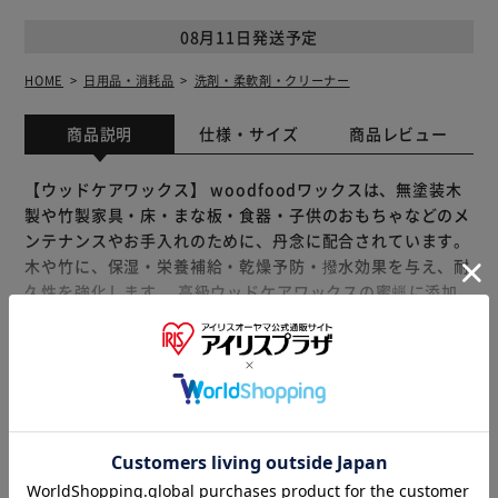
08月11日発送予定
HOME
日用品・消耗品
洗剤・柔軟剤・クリーナー
商品説明
仕様・サイズ
商品レビュー
【ウッドケアワックス】 woodfoodワックスは、無塗装木
製や竹製家具・床・まな板・食器・子供のおもちゃなどのメ
ンテナンスやお手入れのために、丹念に配合されています。
木や竹に、保湿・栄養補給・乾燥予防・撥水効果を与え、耐
久性を強化します。 高級ウッドケアワックスの蜜蝋に添加
している天然エッセンシャルオイルには抗菌効果がありま
す。 100％天然の蜜蝋と食品安全性の高いオイルから製造さ
れています。塗りやすく、少量で済む経済的なソフトワック
もっと見る
スです。 【ウッドケアオイル】 woodfoodオイルは、無塗
※製品は予告なく仕様を変更する場合がございます。あらか
装木製や竹製家具・床・まな板・食器・子供のおもちゃなど
じめご了承ください。
のメンテナンスやお手入れのために、丹念に配合されていま
す。 木や竹に、保湿・栄養補給・乾燥予防・撥水効果を与
え、耐久性を強化します。 高級ウッドケアオイルに添加し