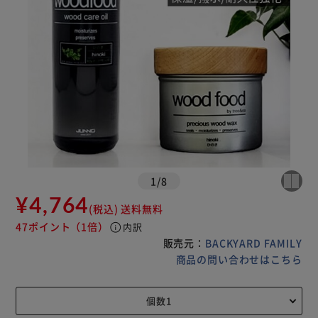
1
/
8
¥4,764
(税込)
送料無料
47ポイント
（1倍）
info
内訳
販売元：
BACKYARD FAMILY
商品の問い合わせはこちら