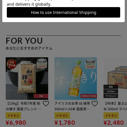
ている天然エッセンシャルオイルには抗菌効果があります。
100％食品安全性の高いオイルから製造されています。最高
販売元(特定商取引法に基づく表記)：
BACKYARD FAMILY
品質の万能オイルは、べたつかず、簡単に塗布することがで
アイリスプラザ店
きます。
FOR YOU
あなたにおすすめのアイテム
【15kg】令和7年産 和
アイリスのお茶 綠 緑茶
【48本】富士
の輝き 国産ブレンド 5
500ml×24本 国産茶葉
水 500ml ラ
kg×3袋
100％使用
イチオシ
イチオシ
イチオシ
¥6,980
¥1,780
¥2,480