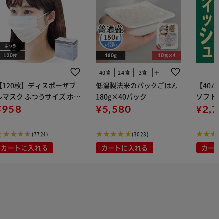
add
40食
24食
3食
【120枚】ディスポーザブ
低温製法米のパックごはん
【40
ルマスク ふつうサイズ ホワ
180g×40パック
ソフトパ
 大容量 DISPOSABLE
¥958
¥5,580
組) 5
¥2,
マスク プリーツマスク 不織
布
(7724)
(3023)
カートに入れる
カートに入れる
カー