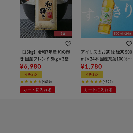
【15kg】令和7年産 和の輝
アイリスのお茶 綠 緑茶 500
き 国産ブレンド 5kg×3袋
ml×24本 国産茶葉100％使
¥6,980
用
¥1,780
イチオシ
イチオシ
(4690)
(4329)
カートに入れる
カートに入れる