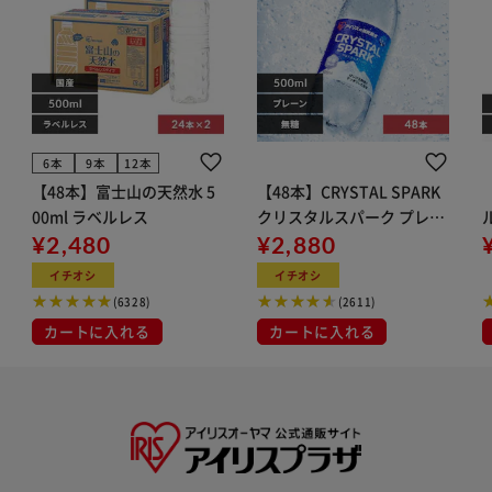
6本
9本
12本
【48本】富士山の天然水 5
【48本】CRYSTAL SPARK
00ml ラベルレス
クリスタルスパーク プレー
¥2,480
ン 500ml
¥2,880
イト
イチオシ
イチオシ
(6328)
(2611)
カートに入れる
カートに入れる