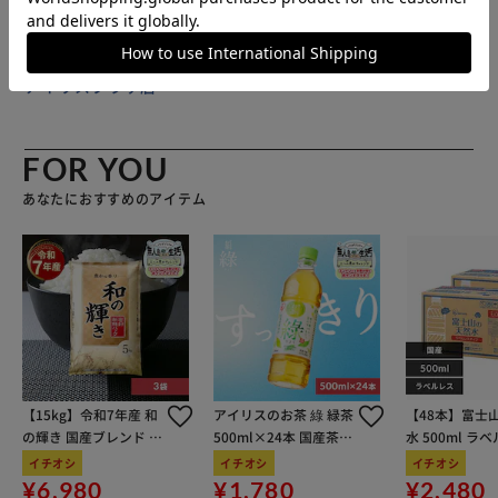
ルシーズン、いろんなお洋服、すべてに対応できるシンプル
さが魅力。「waku」のロゴがさりげなく映える。カジュア
ルになりすぎない上品なデザイン。 【しっかり入るスクエ
販売元(特定商取引法に基づく表記)：
BACKYARD FAMILY
ア型】 見た目よりもしっかり入る、スクエア型を採用。コ
アイリスプラザ店
ンパクトながらマチがあるので、お出かけに必要な、財布、
スマホ、タオル、バッテリー、ミニポーチなどの収納も可
能。 【ダブルのメインルームとファスナー】 メインルーム
FOR YOU
は２層に分かれたダブル仕様。ゴチャつきがちなバッグ内を
あなたにおすすめのアイテム
整理整頓して収納できる。欲しい物がすぐに取り出せる、ダ
ブルファスナーも嬉しいポイント。 【ボディにフィット】
身体にフィットする、コンパクトボディバッグ。カジュアル
スタイルが今っぽくグレードUPする。ストラップは長さ調
節可能。 【キーリング付き】 取り外し可能のキーリングを
搭載。カラビナ付きなので、使いやすい。キーはもちろん、
パスケースなどをつけるのもGOOD。 【ギフトにも】 大切
な方への、特別なギフトにもぴったり。確かな品質とスタイ
【15kg】令和7年産 和
アイリスのお茶 綠 緑茶
【48本】富士
リッシュさで、大人も満足する逸品。 【ポケット仕様】 フ
の輝き 国産ブレンド 5
500ml×24本 国産茶葉
水 500ml ラ
ロントメインルーム：ファスナーポケット×1、オープンポ
kg×3袋
100％使用
イチオシ
イチオシ
イチオシ
ケット×1
¥6,980
¥1,780
¥2,480