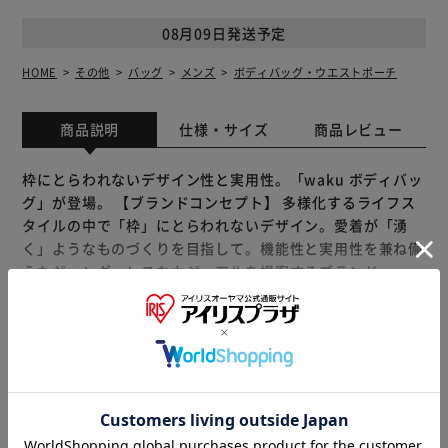
08月09日発送予定
HOME
その他
バッグ
メンズ
ボディバッグ・ウエストポーチ
商品説明
仕様・サイズ
商品レビュー
枠にとらわれないデザイン性と実用性。「waku ボディバッ
グ」が登場。 【ブランドコンセプト】 多様化するライフス
タイルの中で「枠」にとらわれないデザイン。愛着が「湧
く」ようなものづくりを目指して。機能性と実用性を兼ね備
えたジェンダーレスなカジュアルを提案するブランド、
waku。 【柔らかな質感のレザー】 なめらかで美しい佇ま
いの牛革を使用。シボ感のある牛革は高級感があり、使うほ
どに馴染んで柔らかくなっていく。経年変化を楽しめる大人
もっと見る
のボディバッグ。 【こだわりのオールブラック】 ユニセッ
※製品は予告なく仕様を変更する場合がございます。あらか
クス、エイジレスで使える、オールブラック仕様。金具やフ
じめご了承ください。
ァスナーもすべてマットなブラックで統一した、こだわりの
デザイン。 【毎日使えるシンプルさ】 幅広いシーン、オー