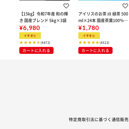
【15kg】令和7年産 和の輝
アイリスのお茶 綠 緑茶 500
き 国産ブレンド 5kg×3袋
ml×24本 国産茶葉100％使
¥6,980
用
¥1,780
イチオシ
イチオシ
(4672)
(4323)
カートに入れる
カートに入れる
特定商取引法に基づく通信販売