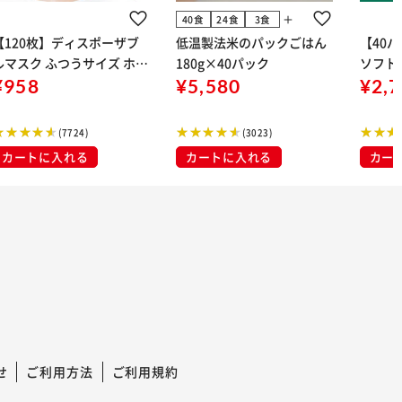
add
40食
24食
3食
【120枚】ディスポーザブ
低温製法米のパックごはん
【40
ルマスク ふつうサイズ ホワ
180g×40パック
ソフトパ
 大容量 DISPOSABLE
¥958
¥5,580
組) 5
¥2,
マスク プリーツマスク 不織
布
(7724)
(3023)
カートに入れる
カートに入れる
カー
せ
ご利用方法
ご利用規約