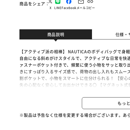
商品をシェア
X
LINE
Facebook
メール
コピー
商品説明
仕様・
【アクティブ派の相棒】 NAUTICAのボディバッグで身
自由になる斜めがけスタイルで、アクティブな日常を快適
ァスナーポケット付きで、頻繁に使う小物をサッと取り出せ
きにすっぽり入るサイズ感で、荷物の出し入れもスムーズ
割ポケットで、小物をスマートに仕分けられる！ 【安心
失の心配なく安心してお出かけできる〇 【マグネット式
ら、着脱がワンタッチで楽々完了。 【軽量で快適】 長
り。
もっ
※製品は予告なく仕様を変更する場合がございます。あ