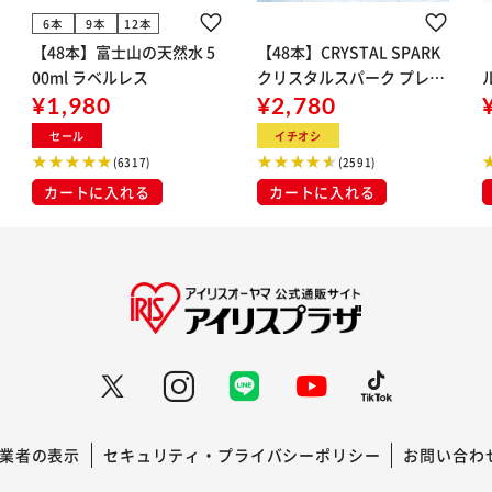
6本
9本
12本
【48本】富士山の天然水 5
【48本】CRYSTAL SPARK
00ml ラベルレス
クリスタルスパーク プレー
¥1,980
ン 500ml
¥2,780
イト
セール
イチオシ
(6317)
(2591)
カートに入れる
カートに入れる
業者の表示
セキュリティ・プライバシーポリシー
お問い合わ