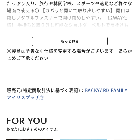
たっぷり入り、旅行や林間学校、スポーツや遠足など様々な
場面で使える〇 【ガバッと開いて取り出しやすい】 開口は
嬉しいダブルファスナーで開け閉めしやすい。 【2WAY仕
様】 手持ちと取り外し可能なショルダーベルトで肩掛けも
でき、荷物の量や移動距離に合わせて使い分けできる。 【4
つのポケット】 外側にファスナー式とオープン式のポケッ
もっと見る
トがあり、小物整理ができ便利！ 【幅広い年齢層に】 シン
※製品は予告なく仕様を変更する場合がございます。あらか
プルで軽快なカジュアルデザインで男女問わず、お子様にも
じめご了承ください。
使いやすい。
販売元(特定商取引法に基づく表記)：
BACKYARD FAMILY
アイリスプラザ店
FOR YOU
あなたにおすすめのアイテム