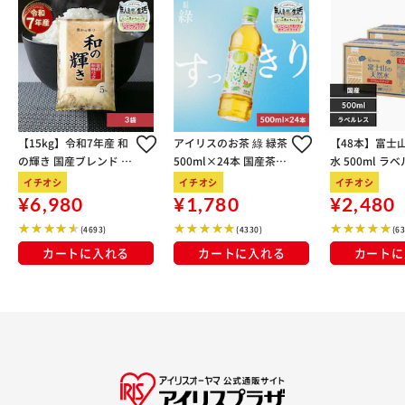
【15kg】令和7年産 和
アイリスのお茶 綠 緑茶
【48本】富士
の輝き 国産ブレンド 5
500ml×24本 国産茶葉
水 500ml ラ
kg×3袋
100％使用
イチオシ
イチオシ
イチオシ
¥6,980
¥1,780
¥2,480
(4693)
(4330)
(6
カートに入れる
カートに入れる
カートに