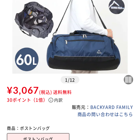
1
/
12
¥3,067
(税込)
送料無料
30ポイント
（1倍）
info
内訳
販売元：
BACKYARD FAMILY
商品の問い合わせはこちら
商品：
ボストンバッグ
ボストンバッグ