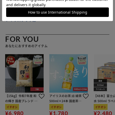
イズは当店平置き実寸サイズです。実際の商品とは多少の誤
差が生じる場合がございます。あらかじめご了承ください。
【重量】 約40g 【注意点】 ※シルクは繊維が細いため、繰
販売元(特定商取引法に基づく表記)：
BACKYARD FAMILY
り返して着用し摩擦を受けるうちに、擦れて繊維の束がバラ
アイリスプラザ店
バラになっていきます。このため、毛羽立ちが起こったり、
薄くなったり、靴下の中で繊維の屑がでます。なるべく連続
でのご使用を避け、休ませながら着用されると長持ちしま
FOR YOU
す。 ※生地が2重編み構造になっているため、外側と内側の
あなたにおすすめのアイテム
生地がずれることがございます。特にお洗濯後は形を整えて
干してください。ずれが戻らない場合は、一度靴下を引っく
り返して形を整えてください。 ※カメラやモニターの性質
により、画像と実物の色の違いがある場合がございますので
ご理解願います。 【ご利用シーン】 プレゼント 贈り物 ギフ
ト お返し 引っ越し祝い 新生活 お祝い 内祝い
【15kg】令和7年産 和
アイリスのお茶 綠 緑茶
【48本】富士
の輝き 国産ブレンド 5
500ml×24本 国産茶葉
水 500ml ラ
kg×3袋
100％使用
イチオシ
イチオシ
イチオシ
¥6,980
¥1,780
¥2,480