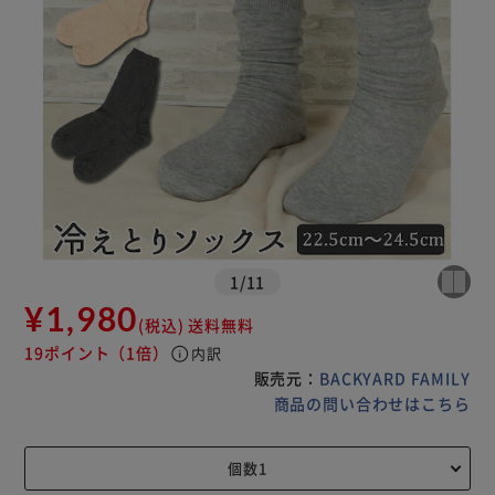
1
/
11
¥1,980
(税込)
送料無料
19ポイント
（1倍）
info
内訳
販売元：
BACKYARD FAMILY
商品の問い合わせはこちら