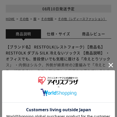
08月10日発送予定
HOME
その他
服
その他服
その他（レディースファッション）
商品説明
仕様・サイズ
商品レビュー
【ブランド名】 RESTFOLK(レストフォーク) 【商品名】
RESTFOLK ダブル SILK 冷えないソックス 【商品説明】 ・
オフィスでも、普段使いでも気軽に履ける「冷えとりソック
ス」 ・内側はシルク、外側が綿素材の2重編みで「冷えと
り」ができるソックス！肌に優しく保湿力に優れているシル
クが汗を吸い、発散させる綿の組み合わせで効果バツグン！
・シンプルなデザインでモコモコしないので冷房の効いたオ
フィスや室内、お風呂上がりや就寝用の靴下としても！ ・
もっと見る
ゴムの締め付けは強すぎず適度なテンションで肌への負担が
※製品は予告なく仕様を変更する場合がございます。あらか
少ないのが嬉しい★ ・丁寧な縫製で安心の日本製。 【素
じめご了承ください。
材】 綿・絹・ナイロン 【生産国】 日本 【サイズ】 ・レデ
ィースフリーサイズ [適応サイズ]約22.5cm?約24.5cm ※サ