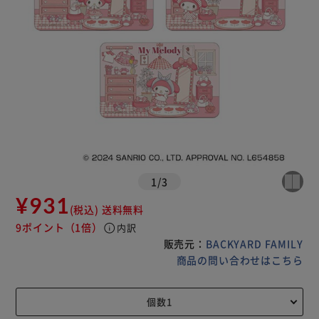
1
/
3
¥931
(税込)
送料無料
9ポイント
（1倍）
info
内訳
販売元：
BACKYARD FAMILY
商品の問い合わせはこちら