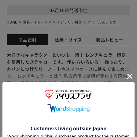
08月10日発送予定
HOME
寝具・インテリア
インテリア雑貨
ウォールステッカー
商品説明
仕様・サイズ
商品レビュー
大好きなキャラクターといつも一緒！ レンチキュラー印刷
を使用したステッカーです。 使い方いろいろ！ 飾ったり、
カバンにつけたり、ノートやスマホケースに挟んで楽しめま
す。 レンチキュラーとは？ 見る角度で絵柄が変化する国内
製造の高品質な印刷技術。高精細なイラストで絵柄がスムー
ズに切り替わります。 「まじかる百貨店」は レンチキュラ
ー印刷を使用した動く絵柄が楽しいレンチキュラー雑貨ブラ
ンドです。 【商品配送について】 配送番号なしの配送にな
もっと見る
ります。
※製品は予告なく仕様を変更する場合がございます。あらか
じめご了承ください。