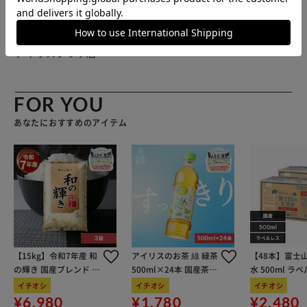
販売元(特定商取引法に基づく表記)：
BACKYARD FAMILY
アイリスプラザ店
FOR YOU
あなたにおすすめのアイテム
【15kg】令和7年産 和
アイリスのお茶 綠 緑茶
【48本】富士
の輝き 国産ブレンド 5
500ml×24本 国産茶葉
水 500ml ラ
kg×3袋
100％使用
イチオシ
イチオシ
イチオシ
¥6,980
¥1,780
¥2,480