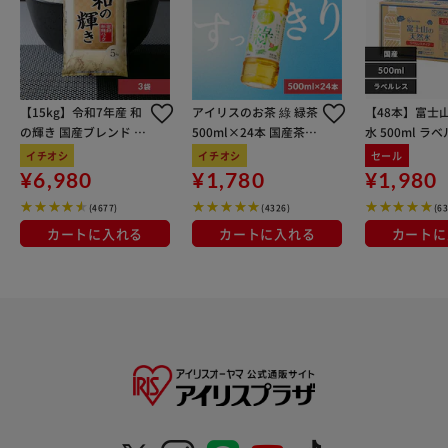
【15kg】令和7年産 和
アイリスのお茶 綠 緑茶
【48本】富士
の輝き 国産ブレンド 5
500ml×24本 国産茶葉
水 500ml ラ
kg×3袋
100％使用
イチオシ
イチオシ
セール
¥6,980
¥1,780
¥1,980
(4677)
(4326)
(6
カートに入れる
カートに入れる
カートに