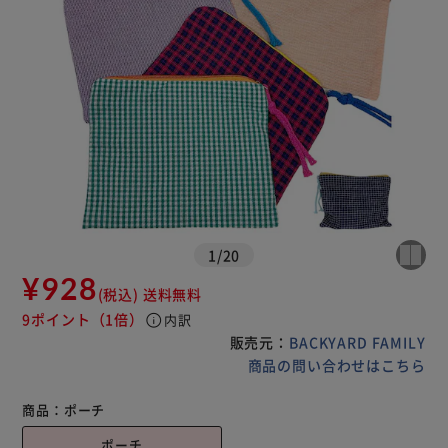
1
/
20
¥928
(税込)
送料無料
9ポイント
（1倍）
info
内訳
販売元：
BACKYARD FAMILY
商品の問い合わせはこちら
商品：
ポーチ
ポーチ