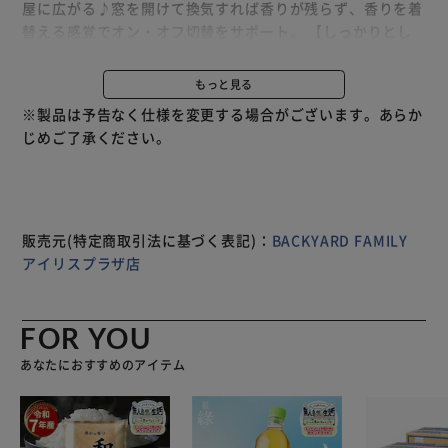
屋に広がる♪窓を開けて換気すれば香りが残らず、香りを着
替える感覚でオン・オフ切替をサポート。 【しっかりとし
た香り】 上質な香料を通常の約2倍配合。お気に入りの香り
に包まれてリフレッシュ♪ 【毎日使いにぴったり】 ・1日1
もっと見る
本で約4ヶ月使えるたっぷりサイズ。お出かけ前や就寝前の
※製品は予告なく仕様を変更する場合がございます。あらか
ひとときに、ヨガや瞑想の時間にもおすすめ。 【おしゃれ
じめご了承ください。
なデザイン】 シンプルでおしゃれなボックス入りで、その
まま飾るだけでもインテリアの一部に。ちょっとしたギフト
にも最適な安心の日本製。 【香りのラインナップ】 ムスク
＆ローズウッド…ホワイトムスクとローズウッドの華やかで
うっとりするような香り。 オスマンサス＆フィグ…オスマ
販売元(特定商取引法に基づく表記)：
BACKYARD FAMILY
ンサス（金木犀）の甘い香りにグリーンを感じるいちじくを
アイリスプラザ店
加えた洗練された香り。 ローズ＆ローズ…2種の異なるロー
ズのブレンドが織りなす幸福感溢れる香り。 ユーカリ＆ラ
ベンダー…安心感に包まれるユーカリとラベンダーのすっき
FOR YOU
りとした香り。 サンダルウッド＆アンバー…ウッディでエ
あなたにおすすめのアイテム
キゾチックなサンダルウッドと深みのあるアンバーの芳醇な
香り。 ホワイトティー＆ジャスミン…清らかなホワイトテ
ィーとほのかに甘みを感じさせるジャスミンの繊細で優しい
香り。 【商品配送について】 配送番号なしの配送になりま