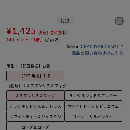
1
/
13
¥1,425
(税込)
送料無料
14ポイント
（1倍）
info
内訳
販売元：
BACKYARD FAMILY
商品の問い合わせはこちら
商品：
【即日発送】お香
【即日発送】お香
［種類］：
オスマンサス＆フィグ
オスマンサス＆フィグ
サンダルウッド＆アンバー
フランキンセンス＆シトラス
ホワイトセージ＆ゼラニウム
ホワイトティー＆ジャスミン
ユーカリ＆ラベンダー
ローズ＆ローズ