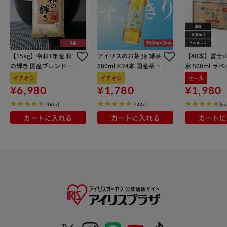
す。
【15kg】令和7年産 和
アイリスのお茶 綠 緑茶
【48本】富士
の輝き 国産ブレンド 5
500ml×24本 国産茶葉
水 500ml ラ
kg×3袋
100％使用
イチオシ
イチオシ
セール
¥6,980
¥1,780
¥1,980
(4672)
(4323)
(6
カートに入れる
カートに入れる
カートに