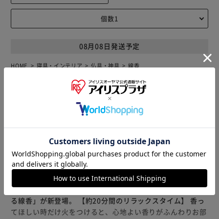
08月08日発送予定
HOME
寝具・インテリア
仏具・神具
線香
関連するキーワード
#ギフト おしゃれ
#ギフト インテリア
#リラックス おしゃれ
#リラックス インテリア
#リラックス ギフト
商品説明
仕様・サイズ
商品レビュー
おうち時間を豊かにする新習慣♪カメヤマの香りを自由に楽
しむ「香る」シリーズから、お香タイプのフレグランス「香
る線香」が新登場。 【約20分間のリラックスタイム】 香っ
てほしい時だけ火をつけると、心地よい香りがふんわりお部