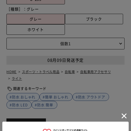
［種類］：
グレー
グレー
ブラック
ホワイト
08月09日発送予定
HOME
スポーツ・トラベル用品
自転車
自転車用アクセサリ
ライト
関連するキーワード
#防水 おしゃれ
#簡単 おしゃれ
#防水 アウトドア
#防水 LED
#防水 簡単
商品説明
仕様・サイズ
商品レビュー