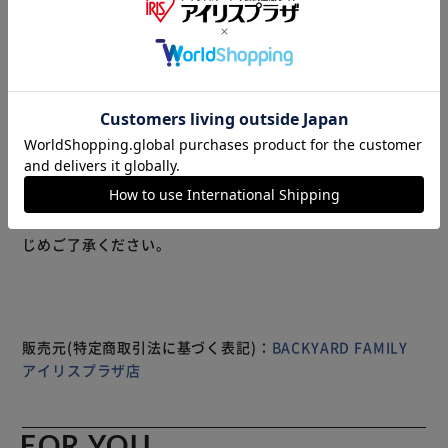
工具不要で、簡単に取り外しができるハイグレード2、自転
車用LED Light JIS規格の明るさ基準に適合。最大870カン
デラ、100ルーメンの明るさ。 ＩＰ４４生活防水採用（完全
防水ではありません） ライト本体後部にあるスイッチを長
押しするだけで、点灯／消灯 点灯中、本体後部スイッチを1
回押すごとに「点灯→弱点灯→点滅」の3パターンを繰り返
す ライトの横からでも光が見える安心設計 単4型アルカリ乾
電池3本を使用し、ランプの頭をひねるだけで電池交換でき
もっと見る
る 【商品配送について】 配送番号なしの配送になります。
※製品は予告なく仕様を変更する場合がございます。あらか
じめご了承ください。
販売元(特定商取引法に基づく表記)：
BACKYARD FAMILY
アイリスプラザ店
FOR YOU