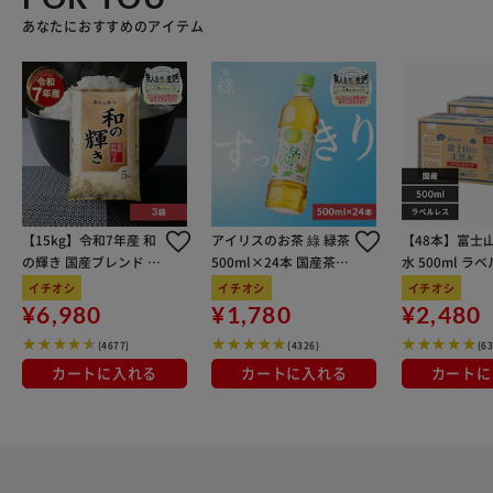
あなたにおすすめのアイテム
【15kg】令和7年産 和
アイリスのお茶 綠 緑茶
【48本】富士
の輝き 国産ブレンド 5
500ml×24本 国産茶葉
水 500ml ラ
kg×3袋
100％使用
イチオシ
イチオシ
イチオシ
¥6,980
¥1,780
¥2,480
(4677)
(4326)
(6
カートに入れる
カートに入れる
カートに