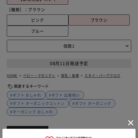
［種類］：
ブラウン
ピンク
ブラウン
ブルー
08月11日発送予定
HOME
ベビー・マタニティ
授乳・食事
スタイ・バープクロス
関連するキーワード
#ギフト おしゃれ
#ギフト 出産祝い
#ギフト オーガニックコットン
#ギフト オーガニック
#オーガニック おしゃれ
商品説明
仕様・サイズ
商品レビュー