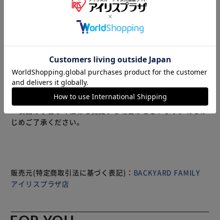
オーガニックコットン100％、ふんわり優しくほんわか可愛
い♪「Mule エプロンスタイ」が登場。 【タオル素材のスタ
イ】 オーガニックコットン100％、素肌に優しいタオル素材
のスタイ。安心の今治産で、汗やよだれをしっかりと吸収し
てくれる。 【シープ加工】 優しく起毛した、あたたかみの
あるシープ加工を施した生地。デリケートな赤ちゃんのお肌
にふんわり優しい、嬉しいアイテム。 【エプロンタイプ】
腕を通すエプロンタイプなので、スタイがずれにくい◎赤ち
もっと見る
ゃんの元気な動きを邪魔しないので安心。 【スナップボタ
※製品は予告なく仕様を変更する場合がございます。あらか
ン仕様】 背中にはスナップボタンつき。パチッと留めるだ
じめご了承ください。
けなので着用も簡単。 【ほんわか可愛いデザイン】 ほんわ
か優しいドット模様と、ママも嬉しいワンポイントの刺繍入
り。ナチュラルテイストなのでお洋服にも合わせやすい◎
【贈り物にも】 可愛く優しい品質なので、出産祝いなどの
贈り物にぴったり！オシャレなパッケージなのでそのままギ
販売元(特定商取引法に基づく表記)：
BACKYARD FAMILY
フトにもOK◎ 【選べるカラー】 女の子も男の子も嬉しい優
アイリスプラザ店
しいカラーバリエーション。お好きな色が選べる♪ 【商品
配送について】 配送番号なしの配送になります。