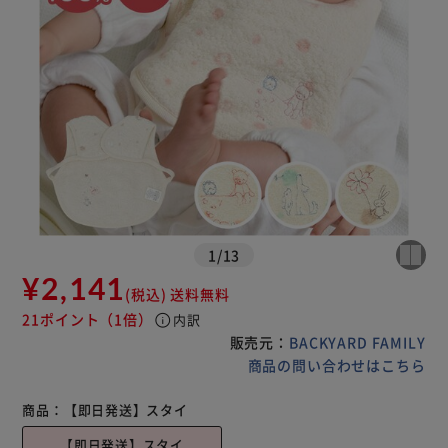
1
/
13
¥2,141
(税込)
送料無料
21ポイント
（1倍）
info
内訳
販売元：
BACKYARD FAMILY
商品の問い合わせはこちら
商品：
【即日発送】スタイ
【即日発送】スタイ