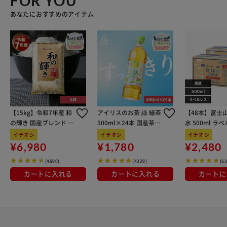
FOR YOU
あなたにおすすめのアイテム
【15kg】令和7年産 和
アイリスのお茶 綠 緑茶
【48本】富士
の輝き 国産ブレンド 5
500ml×24本 国産茶葉
水 500ml ラ
kg×3袋
100％使用
イチオシ
イチオシ
イチオシ
¥6,980
¥1,780
¥2,480
(4690)
(4329)
(6
カートに入れる
カートに入れる
カートに