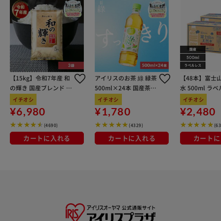
【15kg】令和7年産 和
アイリスのお茶 綠 緑茶
【48本】富士
の輝き 国産ブレンド 5
500ml×24本 国産茶葉
水 500ml ラ
kg×3袋
100％使用
イチオシ
イチオシ
イチオシ
¥6,980
¥1,780
¥2,480
(4690)
(4329)
(6
カートに入れる
カートに入れる
カートに