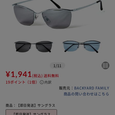
1
/
11
¥1,941
(税込)
送料無料
19ポイント
（1倍）
info
内訳
販売元：
BACKYARD FAMILY
商品の問い合わせはこちら
商品：
【即日発送】サングラス
【即日発送】サングラス