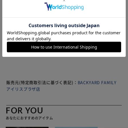
フォルムとフレームのトップがワンラインがアクセント★ク
ールでワイルドな硬派モデル。 【あらゆるシーンで映える
デザイン】 普段のファッションにはもちろん、マリンリゾ
ート、アウトドアアクティビティーや日頃のフィットネスま
で、あらゆるシーンで映える。 【お洒落なだけじゃない
♪】 メタル素材のブリッジが、品よくまとまったデザイン
もっと見る
に仕上げ、どんなシーンにも馴染みやすい。ノーズ部分の微
※製品は予告なく仕様を変更する場合がございます。あらか
調整も可能。 【目の健康を守りたい方に】 UVカット機能付
じめご了承ください。
きレンズが、日射しとともに降り注ぐ紫外線をブロック！日
焼けの気になる季節や目の健康を守りたい方に最適。 【選
べるレンズカラー】 レンズの色は選べる3カラー。色を変え
るだけでカンタンイメチェンも♪自分に合うカラーを選んで
も、いつもと違うカラーで楽しんでもOK。 【商品配送につ
販売元(特定商取引法に基づく表記)：
BACKYARD FAMILY
いて】 配送番号なしの配送になります。
アイリスプラザ店
FOR YOU
あなたにおすすめのアイテム