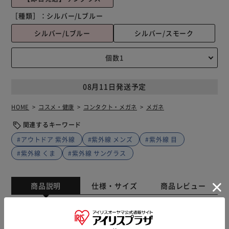
［種類］：
シルバー/Lブルー
シルバー/Lブルー
シルバー/スモーク
08月11日発送予定
HOME
コスメ・健康
コンタクト・メガネ
メガネ
関連するキーワード
#アウトドア 紫外線
#紫外線 メンズ
#紫外線 目
#紫外線 くま
#紫外線 サングラス
商品説明
仕様・サイズ
商品レビュー
ワンラインがクールでスタイリッシュな印象のサングラスが
登場。 【クールでワイルドな硬派モデル】 弧を描くような