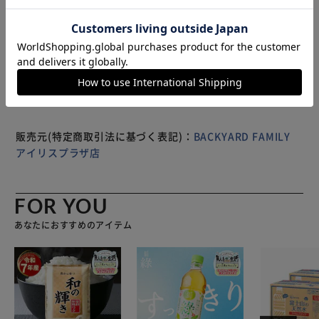
反射する眩しい光を取り除きクリアな視界を確保。 【有害
な紫外線（UV）もカット】 日射しと共に降り注ぐ紫外線も
もっと見る
約99%ブロック！気になる日焼け防止や目の健康を守りたい
※製品は予告なく仕様を変更する場合がございます。あらか
方に。 【ブルーライトにも効果的】 スマホの液晶画面が発
じめご了承ください。
する有害なブルーライトを遮断。目の疲れ予防やストレス軽
減にも効果的。 【エアーダクトがムレを軽減】 フレーム上
部には目元に新鮮な空気を送り込むエアーダクト付き。蒸れ
等装着時の不快感を軽減。 【ふわっと、軽やかな掛け心
地】 超軽量フレーム&テンプルで、メガネの上から掛けても
販売元(特定商取引法に基づく表記)：
BACKYARD FAMILY
目元に重たさを感じさせない軽い掛け心地。 【疲れを感じ
アイリスプラザ店
させない装着感】 耳当て部分(モダン)にはスポンジ状のラバ
ーを装着。フィット感が向上しアクティブな動きに対応。
【ハードコートレンズ採用】 擦りキズや当てキズが付きに
FOR YOU
くいハードコートレンズ仕様。レジャーやアウトドアシーン
あなたにおすすめのアイテム
に最適。 【選べるレンズカラー】 リゾート感溢れるミラー
レンズが日射しの眩しさを低減。裸眼のまま装着してもスタ
イリッシュ。 ※可視光線透過率は、13%～19%まで、カラ
ーにより異なります。 【持ち歩きに便利な収納袋付き】 お
気に入りのサンカバーをいつでも気軽に持ち歩ける！携帯に
便利な巾着タイプの収納袋が付属。 【ファッションのアク