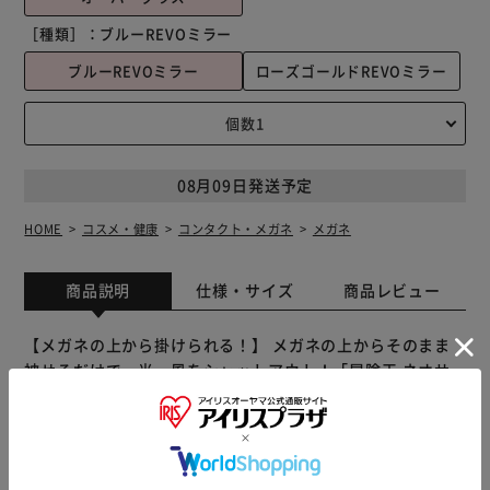
［種類］：
ブルーREVOミラー
ブルーREVOミラー
ローズゴールドREVOミラー
08月09日発送予定
HOME
コスメ・健康
コンタクト・メガネ
メガネ
商品説明
仕様・サイズ
商品レビュー
【メガネの上から掛けられる！】 メガネの上からそのまま
被せるだけで、光・風をシャットアウト！「冒険王 ネオサ
ンカバーMR」 【スポーティな新感覚オーバーグラス】 スタ
イリッシュなルックスと疲れを感じさせない装着感を両立さ
せた人気のオーバーサングラス。 【偏光度99%のレンズが
目を保護】 日射しの照り返しや水面のギラつき等、屈折・