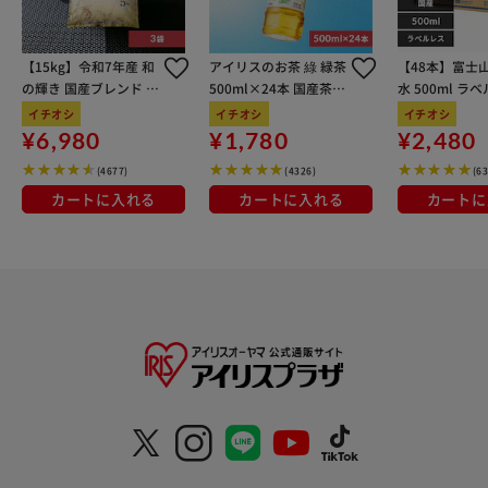
セントに】 普段のコーデにさりげなくプラスするだけで、
アウトドアやスポーツシーンの素敵なアクセントに。 【商
【15kg】令和7年産 和
アイリスのお茶 綠 緑茶
【48本】富士
品配送について】 配送番号なしの配送になります。
の輝き 国産ブレンド 5
500ml×24本 国産茶葉
水 500ml ラ
kg×3袋
100％使用
イチオシ
イチオシ
イチオシ
¥6,980
¥1,780
¥2,480
(4677)
(4326)
(6
カートに入れる
カートに入れる
カートに