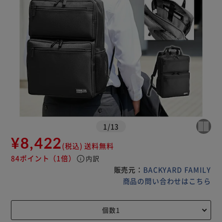
1
/
13
¥8,422
(税込)
送料無料
84ポイント
（1倍）
info
内訳
販売元：
BACKYARD FAMILY
商品の問い合わせはこちら