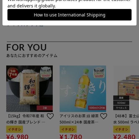
トはクッション＆通気性のあるメッシュ素材を採用。長時間
の使用も快適！ 【リュックを掛けたり便利な持ち手】 持ち
手を使ってフック等に掛けたりリュックを下ろすシーンでも
販売元(特定商取引法に基づく表記)：
BACKYARD FAMILY
便利。トート風に持ってもOK。 【ユニセックスで使えるデ
アイリスプラザ店
ザイン】 スタイリッシュなスクエア型。ベーシックカラー
で使いやすく、幅広い年代で使える！
FOR YOU
あなたにおすすめのアイテム
【15kg】令和7年産 和
アイリスのお茶 綠 緑茶
【48本】富士
の輝き 国産ブレンド 5
500ml×24本 国産茶葉
水 500ml ラ
kg×3袋
100％使用
イチオシ
イチオシ
イチオシ
¥6,980
¥1,780
¥2,480