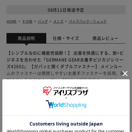
08月11日発送予定
HOME
その他
バッグ
メンズ
バックパック・リュック
商品説明
仕様・サイズ
商品レビュー
【シンプルなのに機能性抜群！】 出張を快適にする、旅+ビ
ジネスを合わせた「GERMANE GEAR太番手ビジカジシリー
ズ42602」 【ガバッと開くダブルファスナー】 メインルー
ムのファスナーは開閉しやすい太番手ファスナーを採用。荷
物の出し入れがスムーズ。 【B4サイズ対応でたっぷり入
る！】 深さとマチをしっかり確保。折り曲げたくない書類
もきちんと収納。 【整理上手になれる多機能ポケット】 内
側と外側にポケットを配置。内側は14インチ程度のPCが入
もっと見る
るクッション付きのポケットを装備！ 【キャリーオン対応
※製品は予告なく仕様を変更する場合がございます。あらか
の便利機能】 背面にはキャリーバッグに取り付けられるル
じめご了承ください。
ープ付き。移動が多い出張や旅行でもストレスフリー 【軽
くてムレにくい快適な背負い心地】 背面とショルダーベル