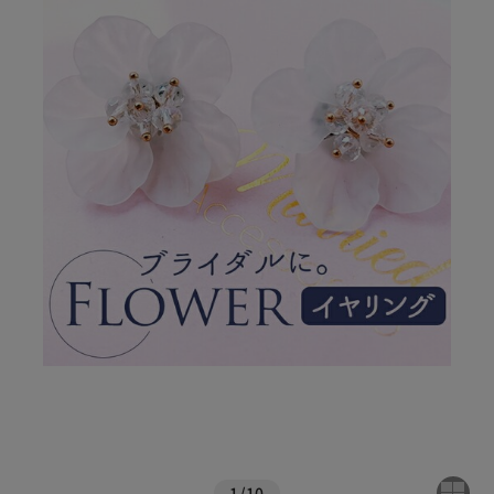
1
/
10