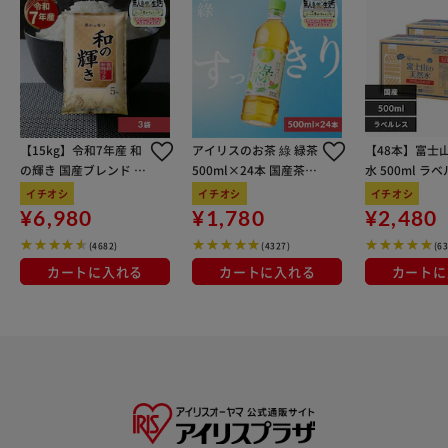
【15kg】令和7年産 和
アイリスのお茶 綠 緑茶
【48本】富士
の輝き 国産ブレンド 5
500ml×24本 国産茶葉
水 500ml ラ
kg×3袋
100％使用
イチオシ
イチオシ
イチオシ
¥6,980
¥1,780
¥2,480
(4682)
(4327)
(6
カートに入れる
カートに入れる
カートに