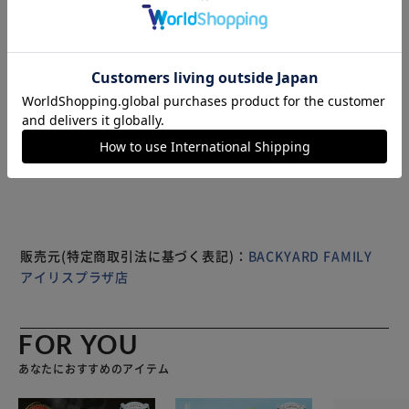
びらの大振りフラワーモチーフが軽やかで華やかなイヤリン
グ/ピアス。 大ぶりなクリアのフラワーモチーフが、 耳元に
お花が咲いているような印象でとっても可愛い！ 【このブ
ライダルアクセサリーに合うウェディングシーン】 リゾー
トスタイルにもぴったりなので、ブライダルが終わった後も
ハネムーン等にご着用可◎
※製品は予告なく仕様を変更する場合がございます。あらか
じめご了承ください。
販売元(特定商取引法に基づく表記)：
BACKYARD FAMILY
アイリスプラザ店
FOR YOU
あなたにおすすめのアイテム