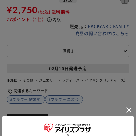
¥2,750
(税込)
送料無料
27ポイント
（1倍）
info
内訳
販売元：
BACKYARD FAMILY
商品の問い合わせはこちら
08月10日発送予定
HOME
その他
ジュエリー
レディース
イヤリング（レディース）
関連するキーワード
#フラワー 結婚式
#フラワー 二次会
商品説明
仕様・サイズ
商品レビュー
【ブライダルアクセサリーの特徴】 すりガラスのような花