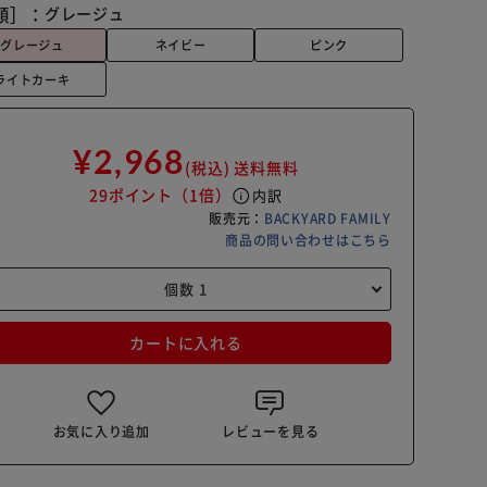
類］：
グレージュ
グレージュ
ネイビー
ピンク
ライトカーキ
¥2,968
(税込)
送料無料
29ポイント
（1倍）
info
内訳
販売元：
BACKYARD FAMILY
商品の問い合わせはこちら
カートに入れる
お気に入り追加
レビューを見る