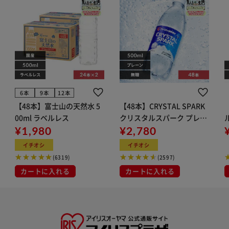
6本
9本
12本
【48本】富士山の天然水 5
【48本】CRYSTAL SPARK
00ml ラベルレス
クリスタルスパーク プレー
¥1,980
ン 500ml
¥2,780
イト
イチオシ
イチオシ
(6319)
(2597)
カートに入れる
カートに入れる