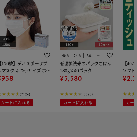
add
40食
24食
3食
【120枚】ディスポーザブ
低温製法米のパックごはん
【40
ルマスク ふつうサイズ ホワ
180g×40パック
ソフトパ
 大容量 DISPOSABLE
¥958
¥5,580
組) 5
¥2,
マスク プリーツマスク 不織
布
(7724)
(3023)
カートに入れる
カートに入れる
カー