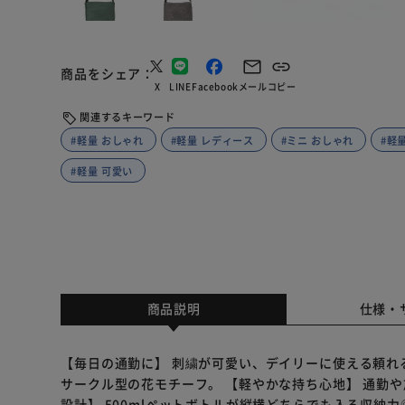
商品をシェア
X
LINE
Facebook
メール
コピー
関連するキーワード
#軽量 おしゃれ
#軽量 レディース
#ミニ おしゃれ
#軽
#軽量 可愛い
商品説明
仕様・
【毎日の通勤に】 刺繍が可愛い、デイリーに使える頼れ
サークル型の花モチーフ。 【軽やかな持ち心地】 通勤
設計】 500mlペットボトルが縦横どちらでも入る収納