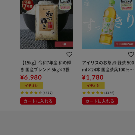
【15kg】令和7年産 和の輝
アイリスのお茶 綠 緑茶 500
き 国産ブレンド 5kg×3袋
ml×24本 国産茶葉100％使
¥6,980
用
¥1,780
イチオシ
イチオシ
(4677)
(4326)
カートに入れる
カートに入れる