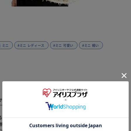
量 ミニ
#ミニ レディース
#ミニ 可愛い
#ミニ 軽い
サイズ
商品レビュー
※ご確認ください
る相棒。 【華やぐお花の刺繍】 優しい印象を添える、
カートに入れる
購入手続きへ
や旅行も負担なく楽しめる軽量仕様♪ 【たっぷり多収納
力◎ 【しっとり柔らかな質感】 ピーチスキン風生地が心