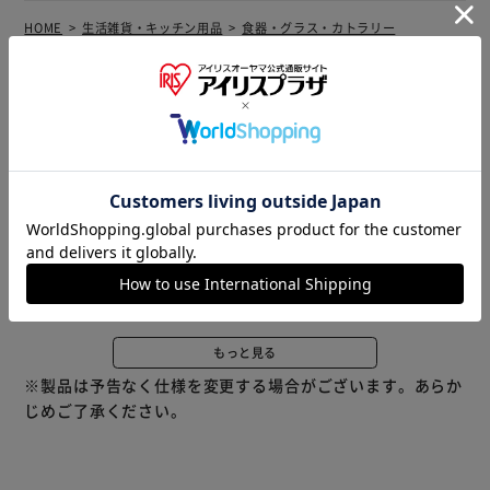
HOME
生活雑貨・キッチン用品
食器・グラス・カトラリー
グラス・タンブラー
商品説明
仕様・サイズ
商品レビュー
【リラックスタイムを彩るアイテム】 仲良くペア使い♪デ
ィズニーキャラクターデザインの「ペアサーモタンブラー
280ml」。 【保温保冷両用でオールシーズン活躍】 本体内
側と外側が真空断熱された、ステンレス2重構造タイプ。温
冷共に飲み頃温度をキープ！ 【やけどや結露を防いで快
適】 熱々の飲み物を入れても外側が熱くならず、冷たいド
リンクも結露で周りを濡らす心配が不要。 【気軽に使える
280mlサイズ】 サッと手に取りやすいフォルムとサイズ感
もっと見る
◎デイリーに使えるタンブラー。 【アウトドアシーンでも
※製品は予告なく仕様を変更する場合がございます。あらか
重宝】 割れにくく持ち運びしやすいので、アウトドアシー
じめご了承ください。
ンなどでも活躍！ 【大人も愛用♪ディズニーデザイン】 ナ
チュラルやメタルカラーに、ディズニーキャラクター柄を
ON。スタイリッシュな仕上がり。 【新生活のお祝いギフト