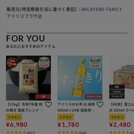
にも】 お揃いで使えるタンブラーセット。化粧箱入りで、
結婚や引っ越し祝いの贈り物にもおすすめ！
販売元(特定商取引法に基づく表記)：
BACKYARD FAMILY
アイリスプラザ店
FOR YOU
あなたにおすすめのアイテム
【15kg】令和7年産 和
アイリスのお茶 綠 緑茶
【48本】富士
の輝き 国産ブレンド 5
500ml×24本 国産茶葉
水 500ml ラ
kg×3袋
100％使用
イチオシ
イチオシ
イチオシ
¥6,980
¥1,780
¥2,480
(4677)
(4326)
(6