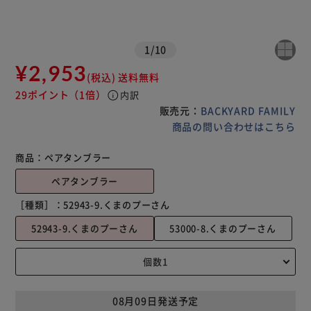
1
/
10
¥2,953
(税込)
送料無料
29ポイント
（1倍）
info
内訳
販売元：
BACKYARD FAMILY
商品の問い合わせはこちら
商品：
ペアタンブラー
ペアタンブラー
［種類］：
52943-9.くまのプーさん
52943-9.くまのプーさん
53000-8.くまのプーさん
08月09日発送予定