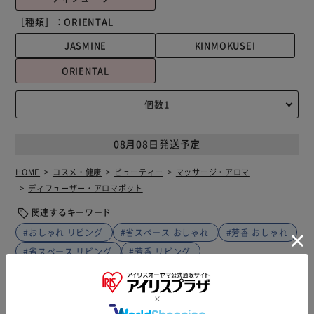
［種類］：
ORIENTAL
JASMINE
KINMOKUSEI
ORIENTAL
08月08日発送予定
HOME
コスメ・健康
ビューティー
マッサージ・アロマ
ディフューザー・アロマポット
関連するキーワード
#おしゃれ リビング
#省スペース おしゃれ
#芳香 おしゃれ
#省スペース リビング
#芳香 リビング
商品説明
仕様・サイズ
商品レビュー