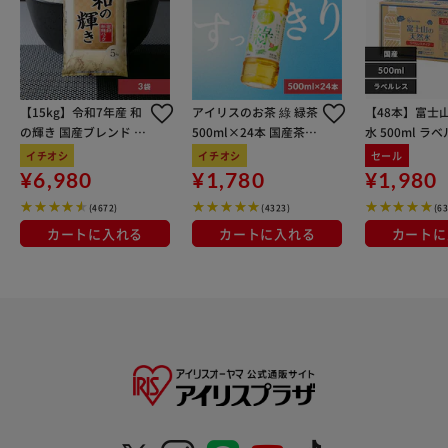
【15kg】令和7年産 和
アイリスのお茶 綠 緑茶
【48本】富士
の輝き 国産ブレンド 5
500ml×24本 国産茶葉
水 500ml ラ
kg×3袋
100％使用
イチオシ
イチオシ
セール
¥6,980
¥1,780
¥1,980
(4672)
(4323)
(6
カートに入れる
カートに入れる
カートに