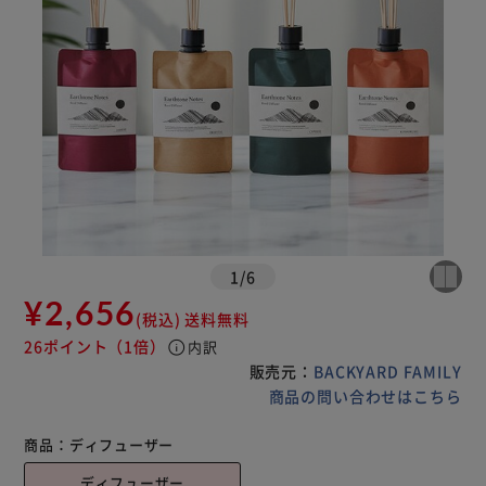
1
/
6
¥2,656
(税込)
送料無料
26ポイント
（1倍）
info
内訳
販売元：
BACKYARD FAMILY
商品の問い合わせはこちら
商品：
ディフューザー
ディフューザー