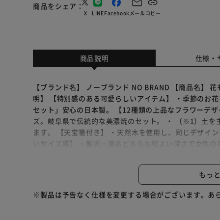
商品をシェア
X
LINE
Facebook
メール
コピー
商品説明
仕様・
【ブランド名】 ノーブランド NO BRAND 【商品名】
明】 【特別感のある可愛らしいアイテム】 ・季節のお花
セット」安心の日本製。 【12種類の上品なフラワーデ
ズ。岐阜県で伝統的な美濃焼のセット。 ・ （※1）土
ます。 【天宝箸付き】 ・天然木を使用し、同じデザイ
いサイズ感】 ・飯碗・湯呑どちらも程よい深さで女性の
飯碗・湯呑どちらも電子レンジOK。使い勝手の良さも魅
類、縁のある月や花言葉のイメージで選んでもOK。誕生
もっ
にてご確認ください。 【素材】 [碗・湯呑]磁器、[箸]天然木
[上部直径]約11cm／[底部直径]約5cm 【湯呑】 [縦]約7.
※製品は予告なく仕様を変更する場合がございます。あ
[全長]約20.3cm ※サイズは当店計測の実寸サイズ
差が生じる場合がございます。あらかじめご了承ください。