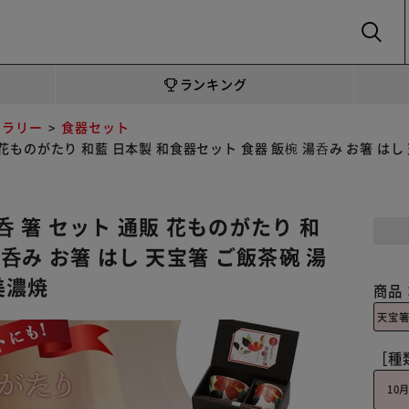
SEARCH
ランキング
トラリー
食器セット
 花ものがたり 和藍 日本製 和食器セット 食器 飯椀 湯呑み お箸 はし 
呑 箸 セット 通販 花ものがたり 和
呑み お箸 はし 天宝箸 ご飯茶碗 湯
美濃焼
商品
天宝
［種
10