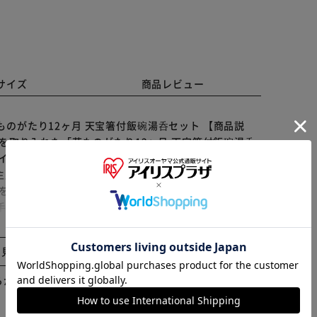
サイズ
商品レビュー
 花ものがたり12ヶ月 天宝箸付飯碗湯呑セット 【商品説
を取り入れた「花ものがたり12ヶ月 天宝箸付飯碗湯呑
ザイン】 ・季節の花と花言葉からチョイスできるシリー
を主成分とする陶器製のため、風合いなどに個体差があり
ンをあしらった箸付きで和の食卓を格上げ◎ 【使いやす
※ご確認ください
手で包み込みやすいフォルム。 【電子レンジ対応】 ・
力の1つ♪ 【贈り物にも喜ばれる逸品】 ・お花の種
カートに入れる
購入手続きへ
日や記念日に、特別な贈り物☆ （※2）花言葉は、画像
と見る
 【生産国】 日本 【サイズ】 【椀】 [縦]約6.5cm／
5cm／[上部直径]約8.3cm／[底部直径]約4.5cm 【箸】
らかじめご了承ください。
です。実際の商品ならびにメーカー表記サイズとは多少の誤
 【重量】 約597g（※商品一式のパッケージ込みの