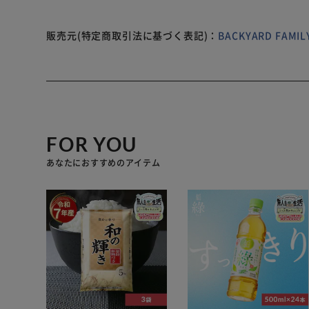
重量です。） 【注意点】 ※電子レンジ：可 (オーブン
載されている品質表示、アテンションタグ、ご使用上の注
はご使用にならないで下さい。 ※カメラやモニターの性
販売元(特定商取引法に基づく表記)：
BACKYARD FAM
すのでご理解願います。
FOR YOU
あなたにおすすめのアイテム