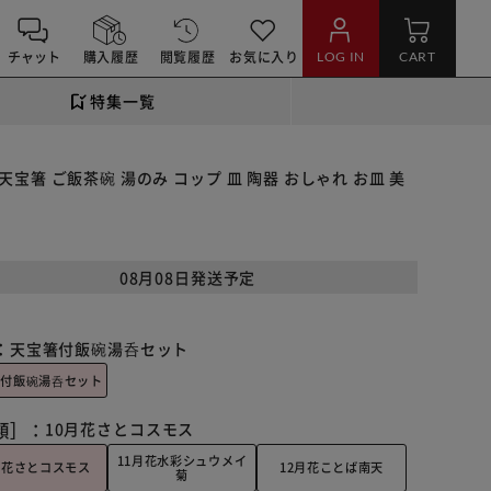
チャット
購入履歴
閲覧履歴
お気に入り
LOG IN
CART
特集一覧
天宝箸 ご飯茶碗 湯のみ コップ 皿 陶器 おしゃれ お皿 美
08月08日発送予定
：
天宝箸付飯碗湯呑セット
箸付飯碗湯呑セット
類］：
10月花さとコスモス
11月花水彩シュウメイ
月花さとコスモス
12月花ことば南天
菊