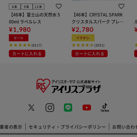
6本
9本
12本
【48本】富士山の天然水 5
【48本】CRYSTAL SPARK
00ml ラベルレス
クリスタルスパーク プレー
¥1,980
ン 500ml
¥2,780
イト
セール
イチオシ
(6317)
(2591)
カートに入れる
カートに入れる
業者の表示
セキュリティ・プライバシーポリシー
お問い合わ