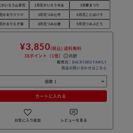
花かいろう山茶花
2月花かいろう木蓮
3月華まつり
月花かおりツツジ
5月花つみ牡丹
6月花ことばバラ
月花かおりえぞ菊
8月花つみ桔梗
9月花つみぶどう
¥3,850
(税込)
送料無料
38ポイント
（1倍）
info
内訳
販売元：
BACKYARD FAMILY
商品の問い合わせはこちら
カートに入れる
お気に入り追加
レビューを見る