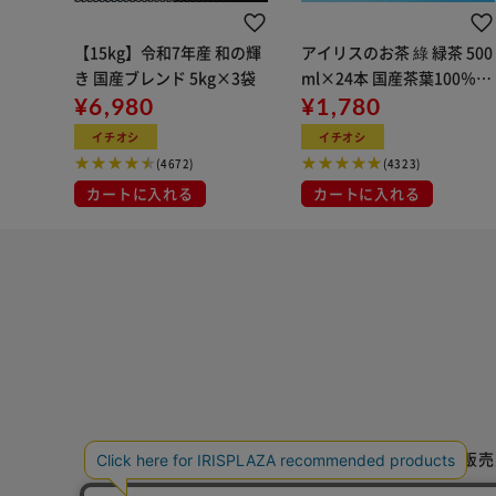
【15kg】令和7年産 和の輝
アイリスのお茶 綠 緑茶 500
き 国産ブレンド 5kg×3袋
ml×24本 国産茶葉100％使
¥6,980
用
¥1,780
イチオシ
イチオシ
(4672)
(4323)
カートに入れる
カートに入れる
特定商取引法に基づく通信販売