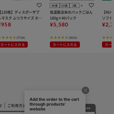
add
40食
24食
3食
【120枚】ディスポーザブ
低温製法米のパックごはん
【40
ルマスク ふつうサイズ ホワ
180g×40パック
ソフトパ
 大容量 DISPOSABLE
¥958
¥5,580
組) 5
¥2,
マスク プリーツマスク 不織
布
(7724)
(3023)
カートに入れる
カートに入れる
カー
せ
ご利用方法
ご利用規約