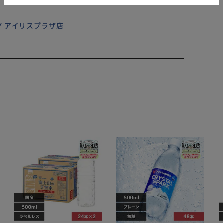
は不可) ※お取り扱いの際は、商品やパッケージなどに記
意事項などを必ずご確認下さい。 ※本来の目的以外に
質により、画像と実物の色の違いがある場合がございま
ILY アイリスプラザ店