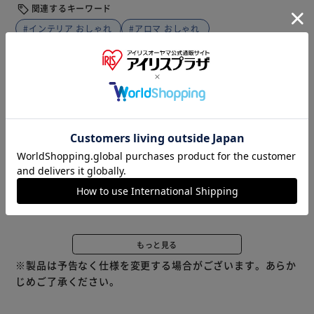
関連するキーワード
#インテリア おしゃれ
#アロマ おしゃれ
#アロマ インテリア
#消臭効果 おしゃれ
#アロマ 消臭効果
商品説明
仕様・サイズ
商品レビュー
【環境にも人にも優しく心地よい香り】 癒やしの空間を演
出する「Rheam アップサイクル ルームファブリックスプレ
ー」。 【爽やかな柑橘系アロマ】 シュッとひと吹きするだ
けで、柑橘系の香りがふんわり。気分もリフレッシュ！
【天然精油＆天然水を配合】 北アルプスの天然水に、食品
を製造するときに廃棄される、フルーツの端材から抽出され
た国産天然精油。 【嬉しい消臭効果をプラス】 消臭剤は柿
の端材から作った、アップサイクルエキス。 【ボトルも環
もっと見る
境に配慮】 サトウキビ由来のバイオマスプラスチック製ボ
※製品は予告なく仕様を変更する場合がございます。あらか
トルを採用。 【ファブリックアイテムにも一吹き】 シミに
じめご了承ください。
ならない製法で作られているから安心。就寝前の布団にもス
プレーOK。 【毎日の生活にお気に入りの香りを】 お部屋や