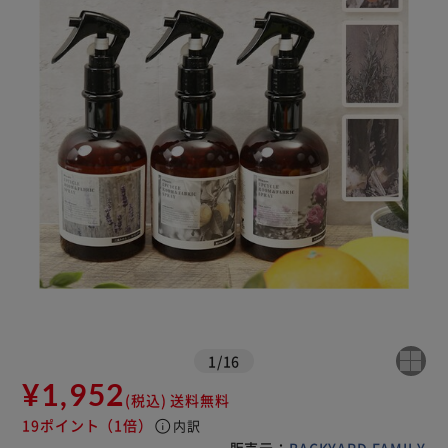
1
/
16
¥1,952
(税込)
送料無料
19ポイント
（1倍）
info
内訳