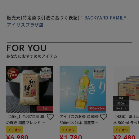
玄関に香りが広がると、心もほっこり。いつもの暮らしがよ
り豊かに。 【大切な方へ香りの贈り物】 インテリアにマッ
チする、おしゃれなデザイン。新生活のお祝いやお礼のギフ
販売元(特定商取引法に基づく表記)：
BACKYARD FAMILY
トにもおすすめ。
アイリスプラザ店
FOR YOU
あなたにおすすめのアイテム
【15kg】令和7年産 和
アイリスのお茶 綠 緑茶
【48本】富士
の輝き 国産ブレンド 5
500ml×24本 国産茶葉
水 500ml ラ
kg×3袋
100％使用
イチオシ
イチオシ
イチオシ
¥6,980
¥1,780
¥2,480