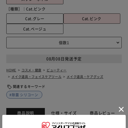
［種類］：
Cat.ピンク
Cat.グレー
Cat.ピンク
Cat.ベージュ
08月08日発送予定
HOME
コスメ・健康
ビューティー
メイク道具・フェイスケアツール
メイク道具・ケアグッズ
関連するキーワード
#除菌 シリコーン
商品説明
仕様・サイズ
商品レビュー
【ブランド名】 GEO NATURE(ジオナチュレ) 【商品名】