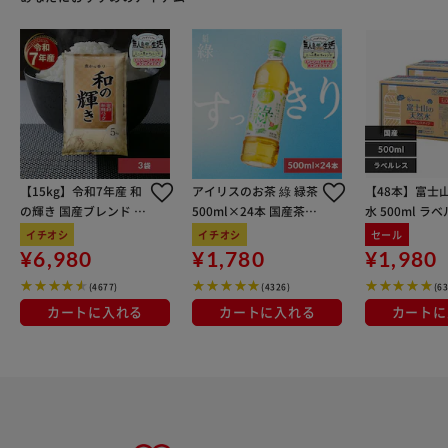
のそばに置くと軟化、変質する場合があります。 ※たわ
し、磨き粉等で磨くと傷が付く事があります。 ※高濃度の
アルコールなど危険性の高い液体や成分の強い物、粘度の高
い物、粒状の物を含む液体は使用できません。 ※内容物と
なる液体の注意表記に従いご使用ください。専用容器の指定
がある場合はその指示に従ってください。 ※強い衝撃を与
えると破損する場合があります。 ※中身を入れたまま長期
間放置すると内容物の変化や本体への着色、変色が起こる場
【15kg】令和7年産 和
アイリスのお茶 綠 緑茶
【48本】富士
合があります。 ※スプレー部分が目詰まりした時はぬるま
の輝き 国産ブレンド 5
500ml×24本 国産茶葉
水 500ml ラ
湯を入れてスプレーしながら洗ってください。 ※本来の目
kg×3袋
100％使用
イチオシ
イチオシ
セール
的以外では使用しないでください。 ※気圧・温度変化の大
¥6,980
¥1,780
¥1,980
きい場所では液漏れの恐れがございますのでご注意くださ
い。 ※変形の恐れがございますので高温の液体を入れない
(4677)
(4326)
(6
でください。 ※飲料をいれたりしないでください。 ※小さ
カートに入れる
カートに入れる
カートに
いお子様の手の届かないところで保管してください。 ※持
ち運ぶ際には、フタがしっかりと閉められ液体がこぼれない
ことを確認してください。また、横向きにしないでくださ
い。 ※カメラやモニターの性質により、画像と実物の色の
違いがある場合がございますのでご理解願います。 【商品
配送について】 配送番号なしの配送になります。