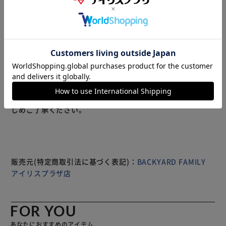
GEO NATURE ジオナチュレ ポーダブル ボトル ウィズ ホル
ダー 【商品説明】 ・市販の除菌剤などを詰め替えて使え
て、持ち運びに便利！GEO NATURE（ジオナチュレ）のス
プレーボトル ウィズ ホルダーが発売。 ・ボトル本体の容量
は約30ml。アルコール濃度80%以下の、アルコール消毒液
に対応。 ・可愛らしい猫モチーフのホルダー♪カバンやリ
ュックに付けられて、いざという時にすぐに使える。 ・キ
もっと見る
ャップホルダーが付いているから、スプレーした時にうっか
※製品は予告なく仕様を変更する場合がございます。あらか
り落としてしまう心配もなし◎ ・キャップホルダーのリン
じめご了承ください。
グ部分は、ハンカチホルダーとして使うことも可能。 ・実
用的なのにとってもかわいい、乙女心をくすぐるお勧めアイ
テム♪ 【素材】 [ホルダー]シリコーン、PVC [ボトル本
体]PE [スプレー・フタ部分]PP [チャーム]亜鉛合金 【生産
国】 中国 【サイズ】 [縦]約13cm／[横]約5cm／[奥行]約
販売元(特定商取引法に基づく表記)：
BACKYARD FAMILY
4cm ※サイズは当店計測の実寸サイズです。実際の商品な
アイリスプラザ店
らびにメーカー表記サイズとは多少の誤差が生じる場合がご
ざいます。あらかじめご了承ください。 【重量】 約33g
【注意点】 [アルコール消毒液対応]アルコール濃度80%以下
FOR YOU
でご使用ください。 ※直接火にかけないでください。火気
あなたにおすすめのアイテム