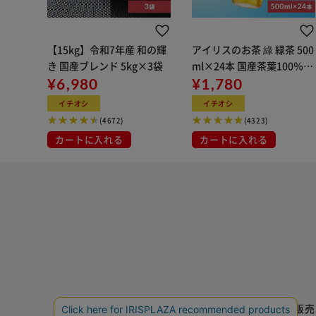
【15kg】令和7年産 和の輝
アイリスのお茶 綠 緑茶 500
き 国産ブレンド 5kg×3袋
ml×24本 国産茶葉100％使
¥6,980
用
¥1,780
イチオシ
イチオシ
(4672)
(4323)
カートに入れる
カートに入れる
特定商取引法に基づく通信販売