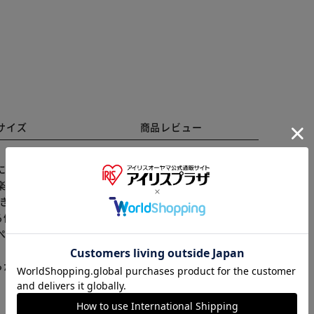
サイズ
商品レビュー
にフィット♪一日中快適なパンプス。 【脱ぎ履き楽ち
楽々スムーズな着脱♪ 【スマートなフォルム】 シンプ
きれいに見せる！ 【カジュアルなのに大人っぽい】 程
※ご確認ください
優れもの！ 【足裏を優しく支える】 ふかふかの中敷き
ぺたんこヒールで足が痛くない】 フラットソールだから
カートに入れる
購入手続きへ
らかじめご了承ください。