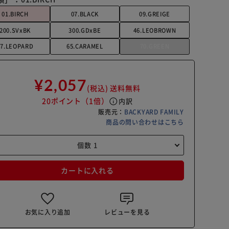
01.BIRCH
07.BLACK
09.GREIGE
200.SVxBK
300.GDxBE
46.LEOBROWN
47.LEOPARD
65.CARAMEL
70.GREEN
¥2,057
(税込)
送料無料
20ポイント
（1倍）
info
内訳
販売元：
BACKYARD FAMILY
商品の問い合わせはこちら
カートに入れる
お気に入り追加
レビューを見る