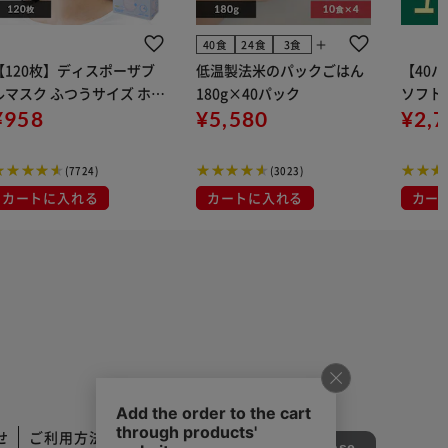
add
40食
24食
3食
【120枚】ディスポーザブ
低温製法米のパックごはん
【40
ルマスク ふつうサイズ ホワ
180g×40パック
ソフトパ
 大容量 DISPOSABLE
¥958
¥5,580
組) 5
¥2,
マスク プリーツマスク 不織
布
(7724)
(3023)
カートに入れる
カートに入れる
カー
せ
ご利用方法
ご利用規約