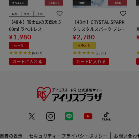
6本
9本
12本
【48本】富士山の天然水 5
【48本】CRYSTAL SPARK
00ml ラベルレス
クリスタルスパーク プレー
¥1,980
ン 500ml
¥2,780
イト
セール
イチオシ
(6317)
(2591)
カートに入れる
カートに入れる
業者の表示
セキュリティ・プライバシーポリシー
お問い合わ