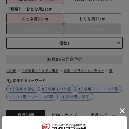
［種類］：
おとな用21cm
おとな用21cm
おとな用23cm
こども用16.5cm
こども用18cm
08月09日発送予定
HOME
生活雑貨・キッチン用品
食器・グラス・カトラリー
箸
関連するキーワード
#子供用 小学生
#子供用 しつけ箸
#子供用 トレーニング箸
#しつけ箸 トレーニング箸
#右利き用 小学生
商品説明
仕様・サイズ
商品レビュー