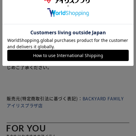
箸がきちんと持てるようになるうるし仕上げの「きちんと
箸」大人用・「ちゃんと箸」子供用ともに右利き用・左利き
用が登場。 箸職人が考えた正しいお箸の持ち方を忠実に再
現したお箸。 持ち方をサポートするシリコン部の指の形に
沿ったくぼみにより食事の作法に適う、正しいお箸の持ち方
を自然と身に付けられる。 親指を支点にした「理想的なお
箸の支点」で、箸の動かし方を習得。さらに、中指と人差し
指を補助しながら挟んで引き上げる動作を自然にサポート。
もっと見る
「まっすぐ開けて、まっすぐおろせる」正しいお箸の持ち方
※製品は予告なく仕様を変更する場合がございます。あらか
を忠実に再現。 シリコン部は取り外し可能なので、市販の
じめご了承ください。
お箸にも装着ができる。 親子で正しいお箸の持ち方を身に
付けて楽しいお食事タイムに♪ 【商品配送について】 配送
番号なしの配送になります。
販売元(特定商取引法に基づく表記)：
BACKYARD FAMILY
アイリスプラザ店
FOR YOU