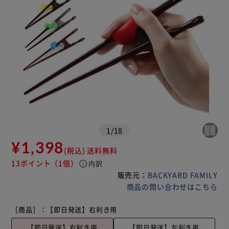
1
/
18
¥1,398
(税込)
送料無料
13ポイント
（1倍）
info
内訳
販売元：
BACKYARD FAMILY
商品の問い合わせはこちら
［商品］：
【即日発送】右利き用
【即日発送】右利き用
【即日発送】左利き用