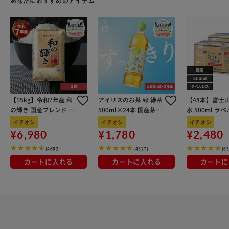
あなたにおすすめのアイテム
【15kg】令和7年産 和
アイリスのお茶 綠 緑茶
【48本】富士
の輝き 国産ブレンド 5
500ml×24本 国産茶葉
水 500ml ラ
kg×3袋
100％使用
イチオシ
イチオシ
イチオシ
¥6,980
¥1,780
¥2,480
(4682)
(4327)
(6
カートに入れる
カートに入れる
カートに