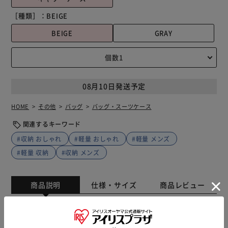
［種類］：
BEIGE
BEIGE
GRAY
08月10日発送予定
HOME
その他
バッグ
バッグ・スーツケース
関連するキーワード
#収納 おしゃれ
#軽量 おしゃれ
#軽量 メンズ
#軽量 収納
#収納 メンズ
商品説明
仕様・サイズ
商品レビュー
【トラベルに役立つ機能沢山】 沢山の収納ポケットと機能
性がポイント☆NAUTICAからキャリーケースが新発売。