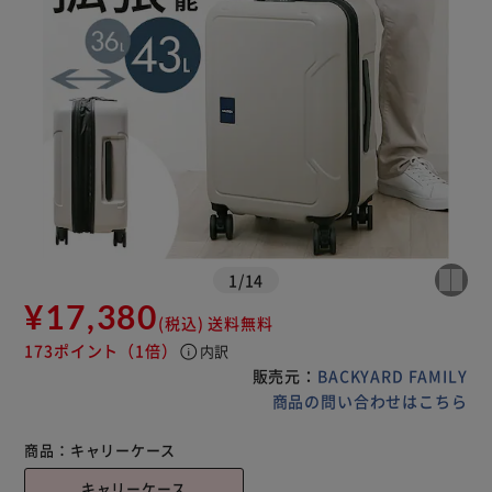
1
/
14
¥17,380
(税込)
送料無料
173ポイント
（1倍）
info
内訳
販売元：
BACKYARD FAMILY
商品の問い合わせはこちら
商品：
キャリーケース
キャリーケース