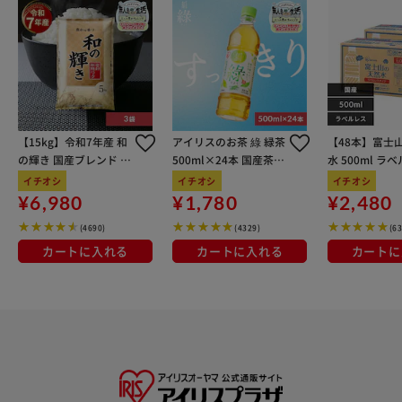
は袋を掛けるのに便利なフック付き。お土産袋やサブバッグ
の吊り下げに使える◎ 【ロゴ入りのネームタグ】 荷物の回
収や取り間違え防止に役立つブランドロゴ入りのネームタグ
付属。 【小さな所もブランドの世界感を】 フロントはもち
ろん、キャスターにもブランドロゴを配置。小さな所までブ
ランドのこだわりを
【15kg】令和7年産 和
アイリスのお茶 綠 緑茶
【48本】富士
の輝き 国産ブレンド 5
500ml×24本 国産茶葉
水 500ml ラ
kg×3袋
100％使用
イチオシ
イチオシ
イチオシ
¥6,980
¥1,780
¥2,480
(4690)
(4329)
(6
カートに入れる
カートに入れる
カートに