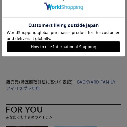
【国内旅行や出張に】 最大で容量43L設計で国内の出張や旅
行にも対応したサイズ。 【荷物に合わせて拡張可能】 サイ
ドのファスナーを開くことで36L・43Lの2段階で拡張可能。
【仕分けやすい多ポケット】 計7つの収納ポケットで大きな
小物はもちろん、小さなアイテムもすっきり纏められる。
【TSAロック搭載で安心】 TSAロックで鍵をかけたまま荷
もっと見る
物を預けられ、鍵を壊されるリスクも減らせる◎ ※TSAロ
※製品は予告なく仕様を変更する場合がございます。あらか
ックとは・・・アメリカ運輸保安庁（TSA）が認可したロッ
じめご了承ください。
クシステム。アメリカ以外の国際空港では荷物検査で開錠の
際、鍵を壊す場合がございます。 【軽く持ち運びもスムー
ズ】 本体は軽く衝撃にも優れた熱可塑性変性ポリオレフィ
ン素材を採用。 【多段階に調節できるハンドル】 自由に高
さ設定ができるハンドルシステム。身長に合わせて使いやす
販売元(特定商取引法に基づく表記)：
BACKYARD FAMILY
い高さに設定可能。 【手を離したら自動で戻る】 上部のハ
アイリスプラザ店
ンドルはオートリターンハンドルで、持ち上げた後手を離す
と自動で畳む◎ 【静音と衝撃吸収に優れた作り】 キャスタ
ーは内蔵サスペンションを搭載し静音や衝撃を吸収するキャ
FOR YOU
スター機能。 【待合や待機時に動かない】 前輪部のストッ
あなたにおすすめのアイテム
パーでキャスターをロックすれば、傾斜がある場所で動かな
いのもGOOD。 【お土産やサブバッグを掛ける】 サイドに