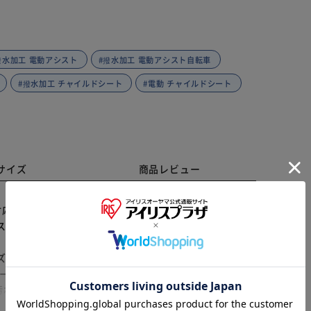
撥水加工 電動アシスト
#撥水加工 電動アシスト自転車
#撥水加工 チャイルドシート
#電動 チャイルドシート
サイズ
商品レビュー
の「Keia＋ サイクルカバー 3Lサイズ」が登場。
スナーを開くとカバーが大きく広がるので、自転車の横
※ご確認ください
】 カバー側面のファスナーはダブルファスナー式。カバ
しっかりカバー】 20型～28型、全長190cmまでの
ートに対応。 【撥水＆防水加工で雨の日も安心】 撥
カートに入れる
購入手続きへ
れから自転車をしっかりガード。 【乾燥ベルト付きで
ければお手入れも簡単。 【便利な盗難防止対策の補強