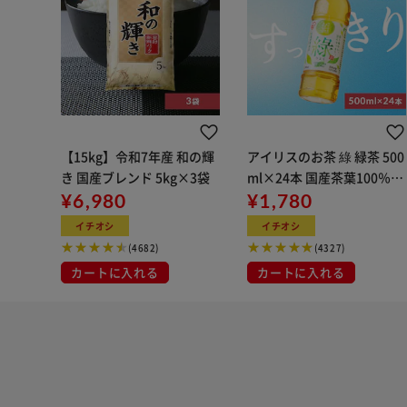
【15kg】令和7年産 和の輝
アイリスのお茶 綠 緑茶 500
き 国産ブレンド 5kg×3袋
ml×24本 国産茶葉100％使
¥6,980
用
¥1,780
イチオシ
イチオシ
(4682)
(4327)
カートに入れる
カートに入れる