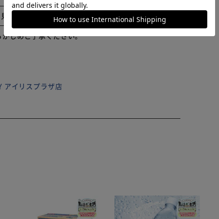
をしたままロックが出来て、盗難防止対策に◎ 【便利な
と見る
止バックル付き。雨風が強い日もカバーが飛ばされず安
ローコードを絞れば、3D立体縫製でフォルムがすっきり
らかじめご了承ください。
ILY アイリスプラザ店