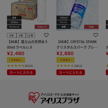
6本
9本
12本
【48本】富士山の天然水 5
【48本】CRYSTAL SPARK
00ml ラベルレス
クリスタルスパーク プレー
¥2,480
ン 500ml
¥2,880
イト
イチオシ
イチオシ
(6322)
(2611)
カートに入れる
カートに入れる