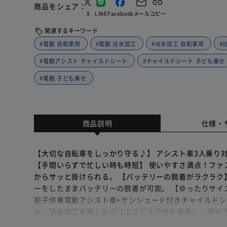
商品をシェア
X
LINE
Facebook
メール
コピー
関連するキーワード
#電動 自転車用
#電動 撥水加工
#撥水加工 自転車用
#
#電動アシスト チャイルドシート
#チャイルドシート 子ども乗せ
#電動 子ども乗せ
商品説明
仕様・
【大切な自転車をしっかり守る♪】 アシスト車3人乗り対応
【手間いらずで忙しい時も時短】 使いやすさ満点！ファ
からサッと掛けられる。 【バッテリーの脱着がラクラク
ーをしたままバッテリーの脱着が可能。 【ゆったりサイズで
前子供乗電動アシスト車+サンシェード付きチャイルドシ
水・防水加工を施したポリエステル生地を使用し、雨や汚
お手入れ簡単】 雨粒をサッと払ってからポールに巻き付