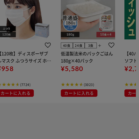
add
40食
24食
3食
【120枚】ディスポーザブ
低温製法米のパックごはん
【40
ルマスク ふつうサイズ ホワ
180g×40パック
ソフトパ
 大容量 DISPOSABLE
¥958
¥5,580
組) 5
¥2,
マスク プリーツマスク 不織
布
(7724)
(3023)
カートに入れる
カートに入れる
カー