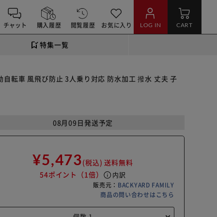
チャット
購入履歴
閲覧履歴
お気に入り
LOG IN
CART
特集一覧
自転車 風飛び防止 3人乗り対応 防水加工 撥水 丈夫 子
08月09日発送予定
¥5,473
(税込)
送料無料
54ポイント
（1倍）
info
内訳
販売元：
BACKYARD FAMILY
商品の問い合わせはこちら