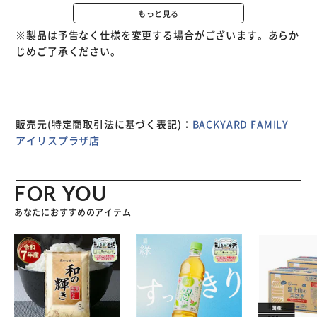
バッテリーの着脱が簡単。 便利２．ファスナーを開けて被
もっと見る
せると楽々簡単装着。 便利３．開閉のしやすい引き手付
※製品は予告なく仕様を変更する場合がございます。あらか
き。 便利４．乾燥に便利なポールへの取付ベルト付き。 そ
じめご了承ください。
の他、風飛び防止バックル、ロック対応補強穴にバタつき防
止のしぼり紐などサイクルカバーに必要な装備が満載。 使
用素材は、上部生地：ポリエステル100%（防水はっ水）下
部生地：ポリエステルオックス100%（はっ水） 軽快車（20
型～27型）：後カゴ装着車まで。電動アシスト車（20型～
販売元(特定商取引法に基づく表記)：
BACKYARD FAMILY
27型）：後カゴ装着車まで。
アイリスプラザ店
FOR YOU
あなたにおすすめのアイテム