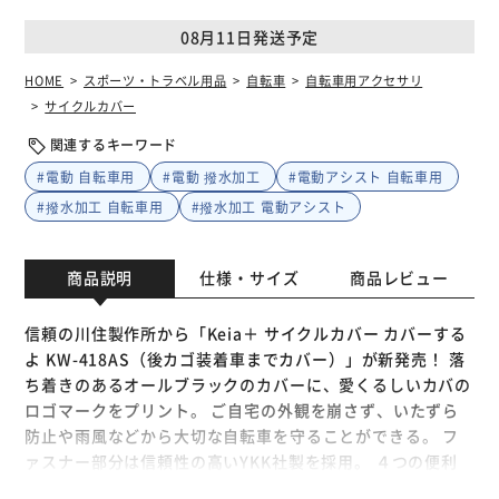
08月11日発送予定
HOME
スポーツ・トラベル用品
自転車
自転車用アクセサリ
サイクルカバー
関連するキーワード
#電動 自転車用
#電動 撥水加工
#電動アシスト 自転車用
#撥水加工 自転車用
#撥水加工 電動アシスト
商品説明
仕様・サイズ
商品レビュー
信頼の川住製作所から「Keia＋ サイクルカバー カバーする
よ KW-418AS（後カゴ装着車までカバー）」が新発売！ 落
ち着きのあるオールブラックのカバーに、愛くるしいカバの
ロゴマークをプリント。 ご自宅の外観を崩さず、いたずら
防止や雨風などから大切な自転車を守ることができる。 フ
ァスナー部分は信頼性の高いYKK社製を採用。 ４つの便利
ポイント! 便利１．センターにファスナーが着いているので