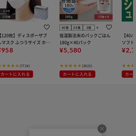
add
40食
24食
3食
【120枚】ディスポーザブ
低温製法米のパックごはん
【40
ルマスク ふつうサイズ ホワ
180g×40パック
ソフトパ
 大容量 DISPOSABLE
¥958
¥5,580
組) 5
¥2,
マスク プリーツマスク 不織
布
(7724)
(3023)
カートに入れる
カートに入れる
カー