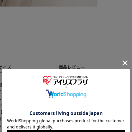
サイズ
商品レビュー
能トップス。 【着心地の良いフィット感】 身体のライ
になる着こなし→【修正後1】身体のラインを拾いすぎ
※ご確認ください
てもOK。 【ヘンリーネックのデザイン】 首元にさり
叶える一枚。 【着回し力の高い素材感】 伸縮性に優れ
カートに入れる
購入手続きへ
【長いシーズン活躍】 季節を問わず着用できる、優秀ア
られるシンプルなデザインで、リンクコーデも楽しめる。
らかじめご了承ください。