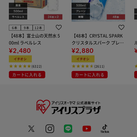
6本
9本
12本
【48本】富士山の天然水 5
【48本】CRYSTAL SPARK
00ml ラベルレス
クリスタルスパーク プレー
¥2,480
ン 500ml
¥2,880
イト
イチオシ
イチオシ
(6322)
(2611)
カートに入れる
カートに入れる