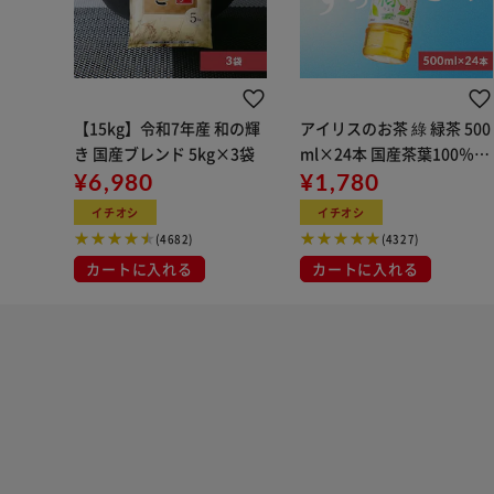
【15kg】令和7年産 和の輝
アイリスのお茶 綠 緑茶 500
き 国産ブレンド 5kg×3袋
ml×24本 国産茶葉100％使
¥6,980
用
¥1,780
イチオシ
イチオシ
(4682)
(4327)
カートに入れる
カートに入れる