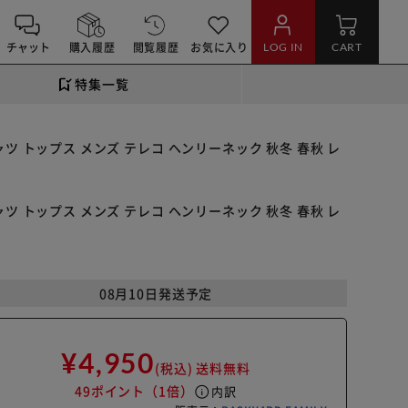
チャット
購入履歴
閲覧履歴
お気に入り
LOG IN
CART
特集一覧
シャツ トップス メンズ テレコ ヘンリーネック 秋冬 春秋 レ
シャツ トップス メンズ テレコ ヘンリーネック 秋冬 春秋 レ
08月10日発送予定
¥4,950
(税込)
送料無料
49ポイント
（1倍）
info
内訳