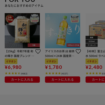
あなたにおすすめのアイテム
【15kg】令和7年産 和
アイリスのお茶 綠 緑茶
【48本】富士
の輝き 国産ブレンド 5
500ml×24本 国産茶葉
水 500ml ラ
kg×3袋
100％使用
イチオシ
イチオシ
イチオシ
¥6,980
¥1,780
¥2,480
(4682)
(4327)
(6
カートに入れる
カートに入れる
カートに