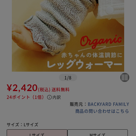
1
/
8
¥2,420
(税込)
送料無料
24ポイント
（1倍）
info
内訳
販売元：
BACKYARD FAMILY
商品の問い合わせはこちら
サイズ：
Lサイズ
Lサイズ
Mサイズ