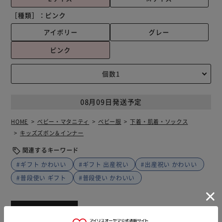
［種類］：
ピンク
アイボリー
グレー
ピンク
08月09日発送予定
HOME
ベビー・マタニティ
ベビー服
下着・肌着・ソックス
キッズズボン＆インナー
関連するキーワード
#ギフト かわいい
#ギフト 出産祝い
#出産祝い かわいい
#普段使い ギフト
#普段使い かわいい
商品説明
仕様・サイズ
商品レビュー