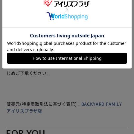
赤ちゃんの足元をかわいらしく引き立てるとともに寒さから
守るアイテム。 足元をチャームポイントにすると同時に血
管が表面に集まる足首を守ることができ、体温を維持するの
に役立つのがおすすめポイント。 寒い季節だけでなく冷房
の厳しい夏もエアコンの冷気がたまりやすいベビーカーの高
さで過ごす赤ちゃんには年間の通じての定番アイテムとして
利用可能。 【商品配送について】 配送番号なしの配送にな
ります。
もっと見る
※製品は予告なく仕様を変更する場合がございます。あらか
じめご了承ください。
販売元(特定商取引法に基づく表記)：
BACKYARD FAMILY
アイリスプラザ店
FOR YOU