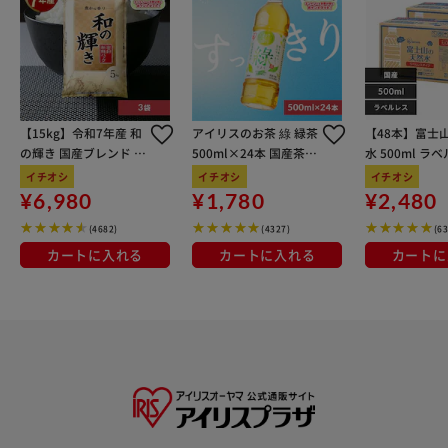
【15kg】令和7年産 和
アイリスのお茶 綠 緑茶
【48本】富士
の輝き 国産ブレンド 5
500ml×24本 国産茶葉
水 500ml ラ
kg×3袋
100％使用
イチオシ
イチオシ
イチオシ
¥6,980
¥1,780
¥2,480
(4682)
(4327)
(6
カートに入れる
カートに入れる
カートに