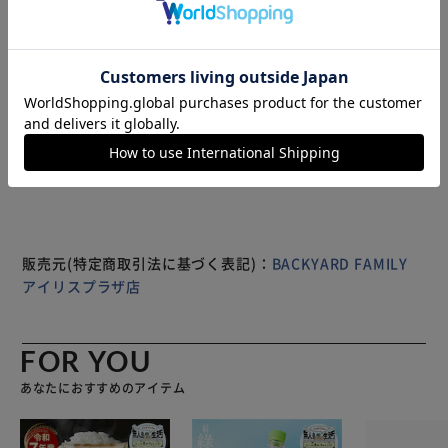
やロングシャツと合わせてカジュアルに。トップスを選ばな
い見た目。 【毛玉防止のダンボール生地】 洗濯しても毛玉
が発生しにくいダンボール生地を採用。お手入れもラクラク
♪ 【ストレスフリーな穿き心地】 伸縮性がある生地と、ウ
エストはゴム仕様で締め付け感がなくストレスフリーに穿け
もっと見る
る◎ 【自分サイズにフィット】 腰紐付きでキュッと絞って
※製品は予告なく仕様を変更する場合がございます。あらか
自分サイズにフィットするのもGOOD。 【スマートに決ま
じめご了承ください。
るリブ裾】 裾はリブ仕様でシルエットが広がらず足元をス
マートに見せる。 【便利なポケット搭載】 ハンカチタオル
やお財布も収納できる大きめなポケットを2つ配置。後にも
ポケット1つ配置。 【レジャーやアウトドアにも】 軽い穿き
心地でレジャーやアウトドア・スポーツにもオススメ♪
販売元(特定商取引法に基づく表記)：
BACKYARD FAMILY
アイリスプラザ店
FOR YOU
あなたにおすすめのアイテム