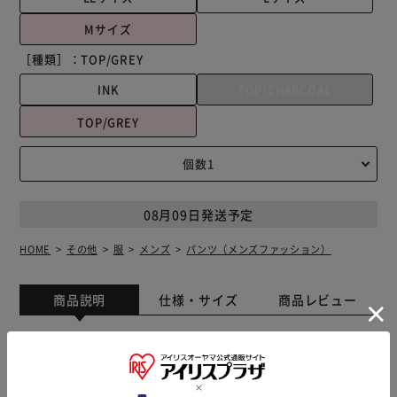
Mサイズ
［種類］：
TOP/GREY
INK
TOP/CHARCOAL
TOP/GREY
08月09日発送予定
HOME
その他
服
メンズ
パンツ（メンズファッション）
商品説明
仕様・サイズ
商品レビュー
【お家でもお出かけにも使える】 どんなシーンでも活躍！
コーデを選ばないシンプルなメンズスウェットパンツ。
【カジュアルコーデにピッタリ】 ラフな見た目でパーカー