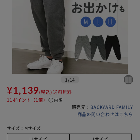
1
/
14
¥1,139
(税込)
送料無料
11ポイント
（1倍）
info
内訳
販売元：
BACKYARD FAMILY
商品の問い合わせはこちら
サイズ：
Mサイズ
LLサイズ
Lサイズ