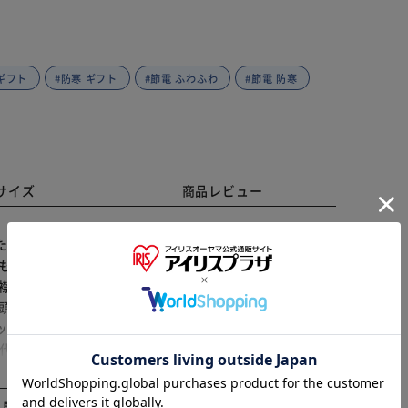
 ギフト
#防寒 ギフト
#節電 ふわふわ
#節電 防寒
サイズ
商品レビュー
たり。節電対策にもなる「毛布の暖かメンズパジャ
こもこな肌触りで、真冬でもあったか♪体をすっぽり包ん
 襟を立てると首周りもすっぽり。袖口はゴム仕様で、冷
※ご確認ください
 頭から被ったり、スッと足入れ可能。パンツは締め付け
ット】 パンツの左右にはポケットを配置。スマホや小物
カートに入れる
購入手続きへ
 年代問わず着用しやすいシンプルデザイン＆落ち着きの
いもおすすめ】 当店別ページにて販売中のレディースパ
ふわ毛布の温もりパジャマ・・・商品コード：
と見る