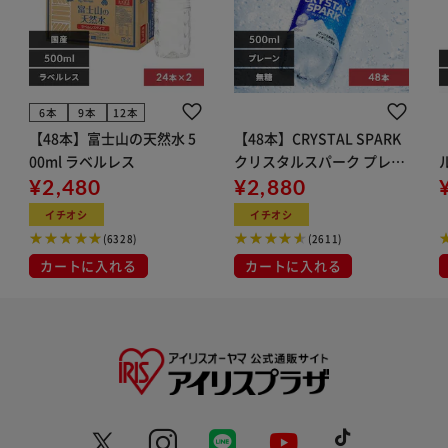
6本
9本
12本
【48本】富士山の天然水 5
【48本】CRYSTAL SPARK
00ml ラベルレス
クリスタルスパーク プレー
¥2,480
ン 500ml
¥2,880
イト
イチオシ
イチオシ
(6328)
(2611)
カートに入れる
カートに入れる