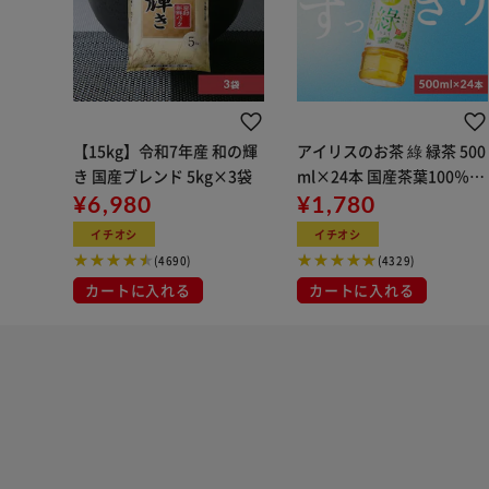
【15kg】令和7年産 和の輝
アイリスのお茶 綠 緑茶 500
き 国産ブレンド 5kg×3袋
ml×24本 国産茶葉100％使
¥6,980
用
¥1,780
イチオシ
イチオシ
(4690)
(4329)
カートに入れる
カートに入れる