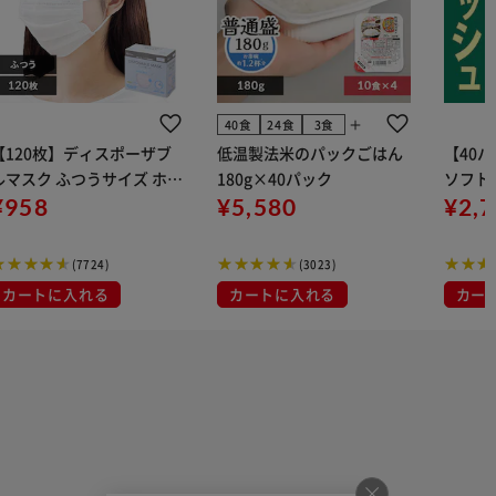
add
40食
24食
3食
【120枚】ディスポーザブ
低温製法米のパックごはん
【40
ルマスク ふつうサイズ ホワ
180g×40パック
ソフトパ
 大容量 DISPOSABLE
¥958
¥5,580
組) 5
¥2,
マスク プリーツマスク 不織
布
(7724)
(3023)
カートに入れる
カートに入れる
カー