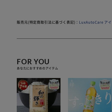
サイズ
長さ×幅×高さ(mm)
302×172×200
販売元(特定商取引法に基づく表記)：
LuxAutoCare
重量(kg)
20.7
FOR YOU
あなたにおすすめのアイテム