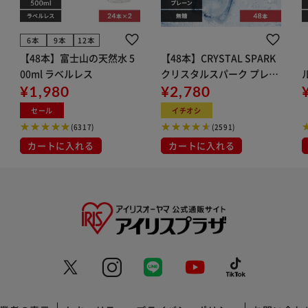
6本
9本
12本
【48本】富士山の天然水 5
【48本】CRYSTAL SPARK
00ml ラベルレス
クリスタルスパーク プレー
¥1,980
ン 500ml
¥2,780
イト
セール
イチオシ
(6317)
(2591)
カートに入れる
カートに入れる