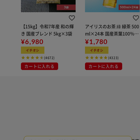
【15kg】令和7年産 和の輝
アイリスのお茶 綠 緑茶 500
き 国産ブレンド 5kg×3袋
ml×24本 国産茶葉100％使
¥6,980
用
¥1,780
イチオシ
イチオシ
(4672)
(4323)
カートに入れる
カートに入れる