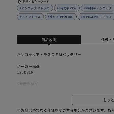
関連するキーワード
#ハンコック アトラス
#5時間率 CCA
#5時間率 ハンコック
#CCA アトラス
#補水 ALPHALINE
#ALPHALINE アトラス
商品説明
仕様・
ハンコックアトラスＯＥＭバッテリー
メーカー品番
125D31R
5時間率(Ah)
72
もっ
CCA(A)
750
※製品は予告なく仕様を変更する場合がございます。あ