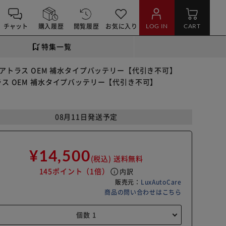
チャット
購入履歴
閲覧履歴
お気に入り
LOG IN
CART
特集一覧
コック アトラス OEM 補水タイプバッテリー【代引き不可】
 アトラス OEM 補水タイプバッテリー【代引き不可】
08月11日発送予定
¥14,500
(税込)
送料無料
145ポイント
（1倍）
info
内訳
販売元：
LuxAutoCare
商品の問い合わせはこちら