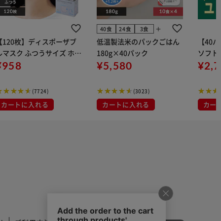
add
40食
24食
3食
【120枚】ディスポーザブ
低温製法米のパックごはん
【40
ルマスク ふつうサイズ ホワ
180g×40パック
ソフトパ
 大容量 DISPOSABLE
¥958
¥5,580
組) 5
¥2,
マスク プリーツマスク 不織
布
(7724)
(3023)
カートに入れる
カートに入れる
カー