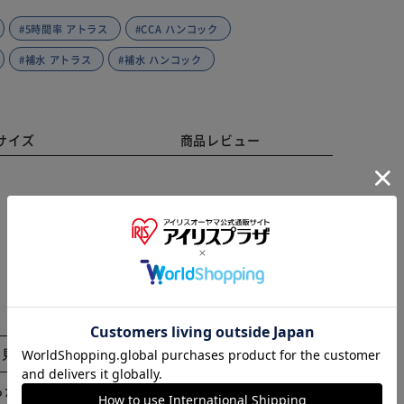
#5時間率 アトラス
#CCA ハンコック
#補水 アトラス
#補水 ハンコック
サイズ
商品レビュー
※ご確認ください
カートに入れる
購入手続きへ
と見る
らかじめご了承ください。