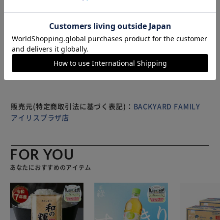
ザインなのでどんなコーデにも合わせやすい。 適応身長：
150～158cm モデル身長：154cm モデル着用サイズ：
FREE
※製品は予告なく仕様を変更する場合がございます。あらか
じめご了承ください。
販売元(特定商取引法に基づく表記)：
BACKYARD FAMILY
アイリスプラザ店
FOR YOU
あなたにおすすめのアイテム