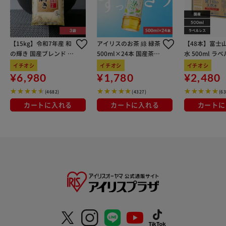
【15kg】令和7年産 和
アイリスのお茶 綠 緑茶
【48本】富士
の輝き 国産ブレンド 5
500ml×24本 国産茶葉
水 500ml ラ
kg×3袋
100％使用
イチオシ
イチオシ
イチオシ
¥6,980
¥1,780
¥2,480
(4682)
(4327)
(6
カートに入れる
カートに入れる
カートに