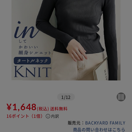
1
/
12
¥1,648
(税込)
送料無料
16ポイント
（1倍）
info
内訳
販売元：
BACKYARD FAMILY
商品の問い合わせはこちら