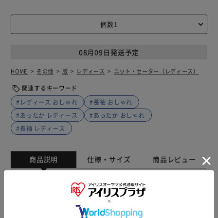
08月09日発送予定
HOME
その他
服
レディース
ニット・セーター（レディース）
関連するキーワード
#レディース おしゃれ
#長袖 おしゃれ
#あったか レディース
#あったか おしゃれ
#長袖 レディース
商品説明
仕様・サイズ
商品レビュー
【タートルネック 長袖ニット】 淡色カラーは透け感あり。
インして着ると可愛い短めな丈がインナーとして着ても
OK。 首元があったかいタートルネックニット。 身体のライ
ンが細見えすっきり見えるリブ編みデザイン。 シンプルデ