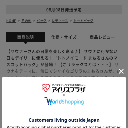
08月08日発送予定
HOME
その他
バッグ
レディース
トートバッグ
商品説明
仕様・サイズ
商品レビュー
【サウナーさんの日常を楽しく彩る♪】 サウナに行かない
日もデイリーに使える！「トトノイモード まもるさんのマ
スコットバッグ」が登場！ 【ごリラックスとは・・・】 サ
ウナをテーマに、無口でシャイなゴリラのまもるさんが、い
つもがんばっているあなたの心と身体を整えてくれる、とと
のい系ブランド。 【ごリラックス待望の新シリーズ】 シン
プルなのに使いやすくて手に馴染む。使い心地にこだわっ
て、日常生活もトトノイモードに導く♪「トトノイモード」
もっと見る
はごリラックス待望の新シリーズ。 【エコバッグがまもる
※製品は予告なく仕様を変更する場合がございます。あらか
さんに変身】 エコバッグをくしゃっと丸めて巾着に入れた
じめご了承ください。
らマスコットに変身！可愛くてユニークなアイテム！ 【コ
ンパクトでも収納力抜群！】 薄手の生地を広げると幅