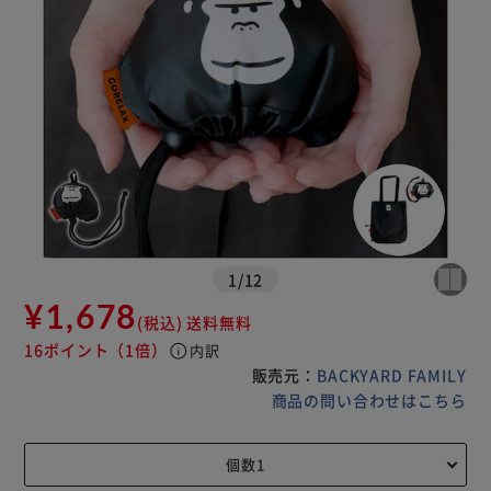
1
/
12
¥1,678
(税込)
送料無料
16ポイント
（1倍）
info
内訳
販売元：
BACKYARD FAMILY
商品の問い合わせはこちら