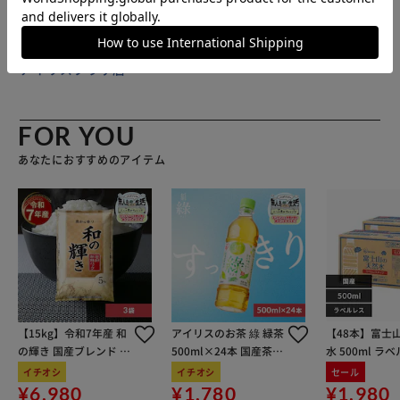
34cm×深さ39cmのワイドサイズで、サウナセットや小物
をすっぽり収納可能。 【肩掛けしやすい持ち手ハンドル】
ハンドルは肩掛けにできる長さに設計。サウナ帰りに着替え
販売元(特定商取引法に基づく表記)：
BACKYARD FAMILY
を詰めて、荷物が増えた時でも安心。 【収納袋をなくす心
アイリスプラザ店
配はご無用】 バッグの角に収納袋が埋め込まれているか
ら、バッグをたたむ時に収納袋をガサゴソ探す心配ナシ♪
【身軽なお出掛けのアクセント】 カラビナに通したマスコ
FOR YOU
ットを、ととのいサコッシュのベルトに提げて、素敵なバッ
あなたにおすすめのアイテム
グチャームに！ ※「ととのいサコッシュ」は別商品ページ
でご購入いただけます。ストアの検索窓に、商品コード
「totonoisacsh」を入力し、ご覧ください。 ※カラビナは
付属していません。 【普段使いのエコバッグに大活躍】 サ
ウナ帰りに立ち寄ったコンビニでのちょこっと買いなど、携
帯用のエコバッグにしても便利。 【ごリラックスオリジナ
ルデザイン】 コロンと丸みのある巾着のフォルムと、にん
まり不敵な笑みを浮かべるまもるさんフェイスがキュート。
【15kg】令和7年産 和
アイリスのお茶 綠 緑茶
【48本】富士
【忙しい日々にも、ごリラックスを】 カラダもココロもす
の輝き 国産ブレンド 5
500ml×24本 国産茶葉
水 500ml ラ
っきりととのう♪快適なサ活ライフを応援する、気軽に持て
kg×3袋
100％使用
イチオシ
イチオシ
セール
るマスコットバッグ。「ごリラックス」はサウナーさんたち
¥6,980
¥1,780
¥1,980
の合言葉！ 【商品配送について】 配送番号なしの配送にな