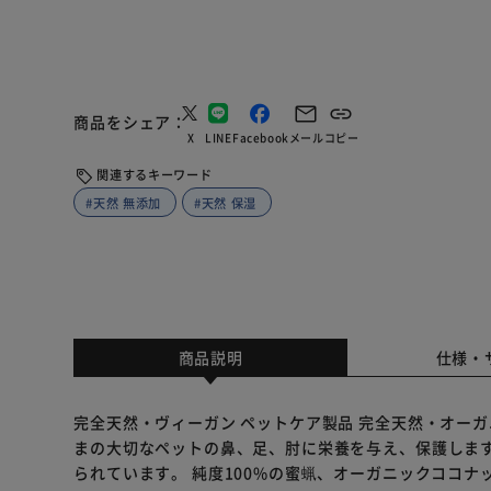
商品をシェア
X
LINE
Facebook
メール
コピー
関連するキーワード
#天然 無添加
#天然 保湿
商品説明
仕様・
完全天然・ヴィーガン ペットケア製品 完全天然・オーガニ
まの大切なペットの鼻、足、肘に栄養を与え、保護します
られています。 純度100%の蜜蝋、オーガニックココ