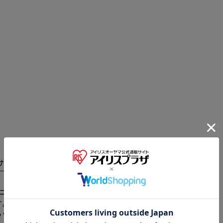
サイズ
商品レビュー
※ご確認ください
ック ペットの足・鼻用ワックス pawfoodは、皆さ
。 防腐剤を一切使用していない高品質の天然成分で作
カートに入れる
購入手続きへ
ナッツオイル、オーガニックシアバター、オーガニックア