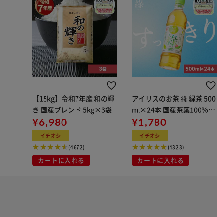
【15kg】令和7年産 和の輝
アイリスのお茶 綠 緑茶 500
き 国産ブレンド 5kg×3袋
ml×24本 国産茶葉100％使
¥6,980
用
¥1,780
イチオシ
イチオシ
(4672)
(4323)
カートに入れる
カートに入れる