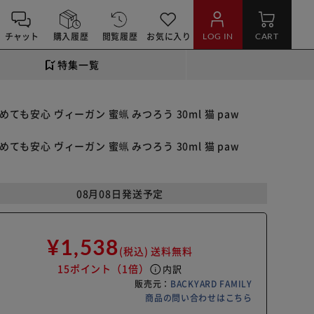
チャット
購入履歴
閲覧履歴
お気に入り
LOG IN
CART
特集一覧
めても安心 ヴィーガン 蜜蝋 みつろう 30ml 猫 paw
めても安心 ヴィーガン 蜜蝋 みつろう 30ml 猫 paw
08月08日発送予定
¥1,538
(税込)
送料無料
15ポイント
（1倍）
info
内訳
販売元：
BACKYARD FAMILY
商品の問い合わせはこちら