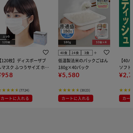
add
40食
24食
3食
【120枚】ディスポーザブ
低温製法米のパックごはん
【40
ルマスク ふつうサイズ ホワ
180g×40パック
ソフトパ
 大容量 DISPOSABLE
¥958
¥5,580
組) 5
¥2,
マスク プリーツマスク 不織
布
(7724)
(3023)
カートに入れる
カートに入れる
カー