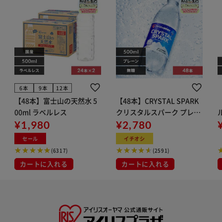
6本
9本
12本
【48本】富士山の天然水 5
【48本】CRYSTAL SPARK
00ml ラベルレス
クリスタルスパーク プレー
¥1,980
ン 500ml
¥2,780
イト
セール
イチオシ
(6317)
(2591)
カートに入れる
カートに入れる