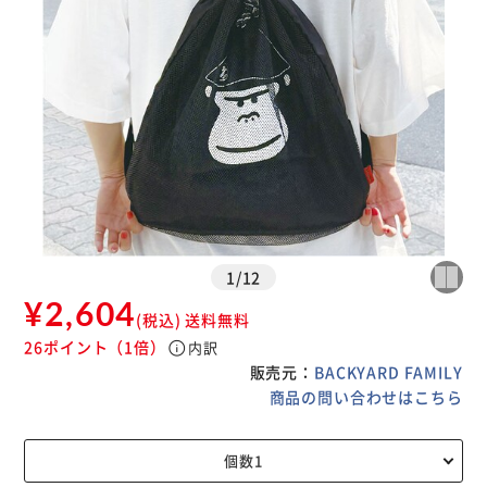
1
/
12
¥2,604
(税込)
送料無料
26ポイント
（1倍）
info
内訳
販売元：
BACKYARD FAMILY
商品の問い合わせはこちら