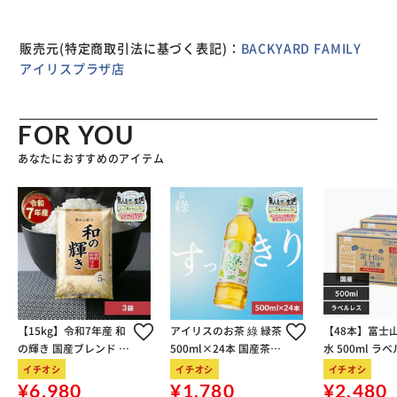
ケットを2つ配置。バッグの中で、小物を探す手間が不要。
【背負い心地軽やかでストレスフリー】 体に負担をかけな
い軽量設計。ショルダーは自分サイズに、長さ調節可能。
販売元(特定商取引法に基づく表記)：
BACKYARD FAMILY
（※）ショルダー片側に、キーホルダーを取り付けできるル
アイリスプラザ店
ープ付き。 【自分用にもギフトにもおすすめ】 愛らしいま
もるさんのお顔が透けてひょっこり！さあ、たまにはごゆる
りと、ごリラックス♪ 【ポケット仕様】 背面：オープン式
FOR YOU
メッシュポケット×1、ファスナーポケット×1
あなたにおすすめのアイテム
【15kg】令和7年産 和
アイリスのお茶 綠 緑茶
【48本】富士
の輝き 国産ブレンド 5
500ml×24本 国産茶葉
水 500ml ラ
kg×3袋
100％使用
イチオシ
イチオシ
イチオシ
¥6,980
¥1,780
¥2,480