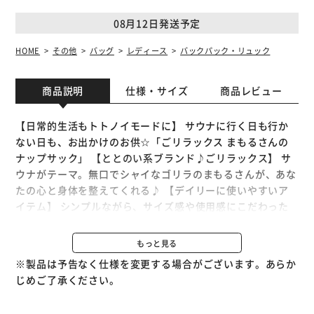
08月12日発送予定
HOME
その他
バッグ
レディース
バックパック・リュック
商品説明
仕様・サイズ
商品レビュー
【日常的生活もトトノイモードに】 サウナに行く日も行か
ない日も、お出かけのお供☆「ごリラックス まもるさんの
ナップサック」 【ととのい系ブランド♪ごリラックス】 サ
ウナがテーマ。無口でシャイなゴリラのまもるさんが、あな
たの心と身体を整えてくれる♪ 【デイリーに使いやすいア
イテム】 シンプルながら、サイズ感や使用感にこだわった
仕上がり。使い勝手抜群のナップサック。 【キュッと絞れ
て開閉スムーズ】 ヒモで口を絞れる巾着タイプ。大きく開
もっと見る
いて出し入れしやすく、中身の飛び出しをガード。 【サウ
※製品は予告なく仕様を変更する場合がございます。あらか
ナアイテムも荷物もひとまとめ】 着替えやタオル等、サウ
じめご了承ください。
ナアイテムはもちろん！日常使いの小物もざっくり収納でき
るサイズ感。 【サクッと取り出せて迷子知らず】 背面にポ