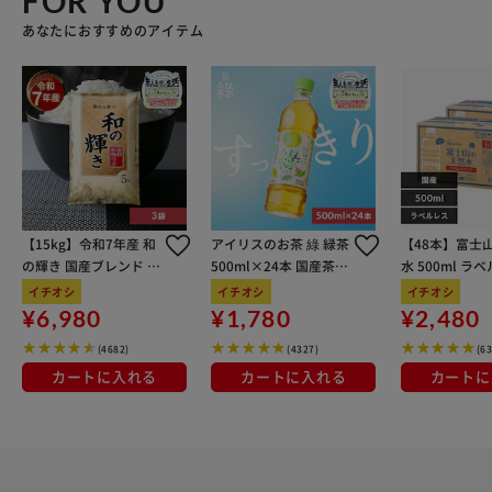
FOR YOU
あなたにおすすめのアイテム
【15kg】令和7年産 和
アイリスのお茶 綠 緑茶
【48本】富士
の輝き 国産ブレンド 5
500ml×24本 国産茶葉
水 500ml ラ
kg×3袋
100％使用
イチオシ
イチオシ
イチオシ
¥6,980
¥1,780
¥2,480
(4682)
(4327)
(6
カートに入れる
カートに入れる
カートに