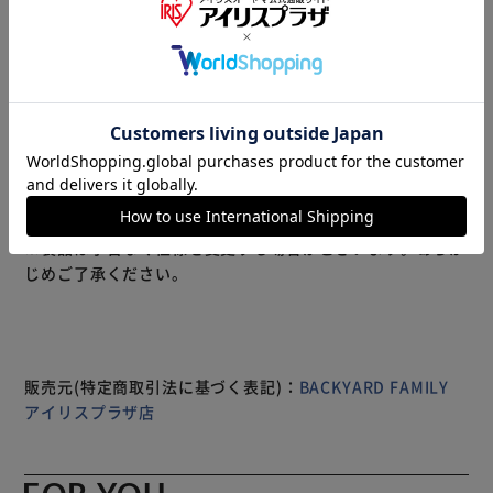
【取り付け簡単！可愛く携帯♪】 可愛らしいアクセント
に。チャーム感覚で持ち歩ける「アニマル リール付きウォ
ッチ」。 【さりげなく可愛いアニマルモチーフ】 文字盤に
こっそり、アニマルのシルエットを☆主張することなく、大
人も持ちやすいデザイン。 【ミニフックで挟んで装着可
能】 上部のフックをバッグの金具やベルトループなどに挟
むだけ。腕時計を身に付けられない方にも。 【ぐ～んと伸
びる便利なリール付き】 約40cm伸縮するリールを装備。サ
もっと見る
ッと伸ばして時間を確認できる、便利な仕様◎ 【暗い場所
※製品は予告なく仕様を変更する場合がございます。あらか
でも見やすい蓄光ダイヤル】 暗い所で自然と発光する蓄光
じめご了承ください。
タイプ。屋外シーンや夜勤のお仕事でも重宝。 【脈拍計測
に役立つパルスメーター】 医療現場で働く方にもおすすめ
の、パルスメーター付き。頭の中で計算する手間が省ける◎
【安心の日本製ムーブメントを採用】 ムーブメントは高い
性能を誇る日本製。1秒ごとに時を刻むステップ秒針。 【プ
販売元(特定商取引法に基づく表記)：
BACKYARD FAMILY
レゼントにもぴったりなアイテム】 学生さんの通学に、大
アイリスプラザ店
人の方のお仕事のお供にも！お気に入りのカラー＆アニマル
をチョイス☆ 【商品配送について】 配送番号なしの配送に
なります。