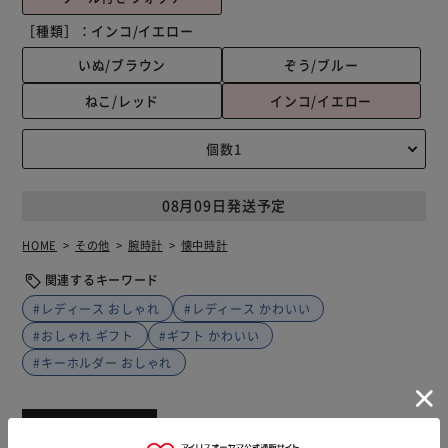
［種類］：
インコ/イエロー
いぬ/ブラウン
ぞう/ブルー
ねこ/レッド
インコ/イエロー
08月09日発送予定
HOME
その他
腕時計
懐中時計
関連するキーワード
#レディース おしゃれ
#レディース かわいい
#おしゃれ ギフト
#ギフト かわいい
#キーホルダー おしゃれ
商品説明
仕様・サイズ
商品レビュー