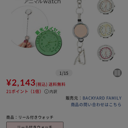
1
/
15
¥2,143
(税込)
送料無料
21ポイント
（1倍）
info
内訳
販売元：
BACKYARD FAMILY
商品の問い合わせはこちら
商品：
リール付きウォッチ
リール付きウォッチ