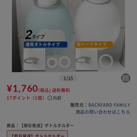
1
/
15
¥1,760
(税込)
送料無料
17ポイント
（1倍）
info
内訳
販売元：
BACKYARD FAMILY
商品の問い合わせはこちら
商品：
【即日発送】ボトルホルダー
【即日発送】ボトルホルダー