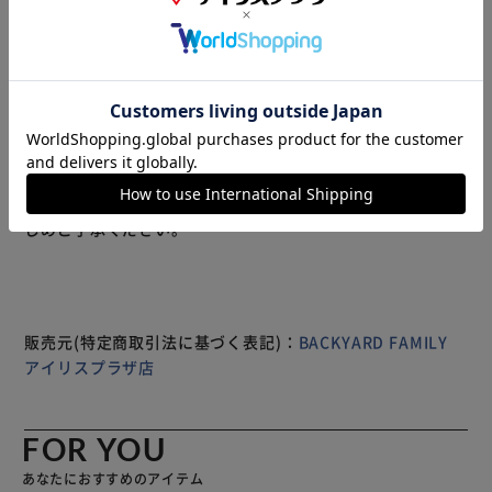
OKな「Otel マジックシートフック」にシンプルなホワイト
タイプが仲間入り♪ シャンプーやボディソープなど液体ソ
ープに使用できる「通常ボトルタイプ」と、泡タイプのポン
プボトルに対応した「泡ソープタイプ」の2種類。 ツルツル
とした平らな面ならどこにでも貼れ、壁面にはがし跡も残り
にくい、まさに魔法のような不思議なシート。水洗いで繰り
返し貼って剥がせるのも嬉しいポイント！ 空中に浮いた状
もっと見る
態で収納できるから、ボトルの底にぬめりが溜まらず衛生
※製品は予告なく仕様を変更する場合がございます。あらか
的。煩わしいお風呂掃除の手間が減って家事がグッと楽に。
じめご了承ください。
金属プレートを上に軽くスライドさせれば、ボトルだけをス
ムーズに取り外すことができ、ソープの詰め替え作業も楽チ
ン。 たっぷり容量のボトルもしっかり設置できて頼もしい
「耐荷重約1kg｣。 様々なボトル形状に対応する補助リング
が付属。（※ホルダーにはまらない形状のボトルもございま
販売元(特定商取引法に基づく表記)：
BACKYARD FAMILY
す。お手持ちのボトルサイズをよくご確認の上、お買い求め
アイリスプラザ店
ください。） 【商品配送について】 配送番号なしの配送に
なります。
FOR YOU
あなたにおすすめのアイテム