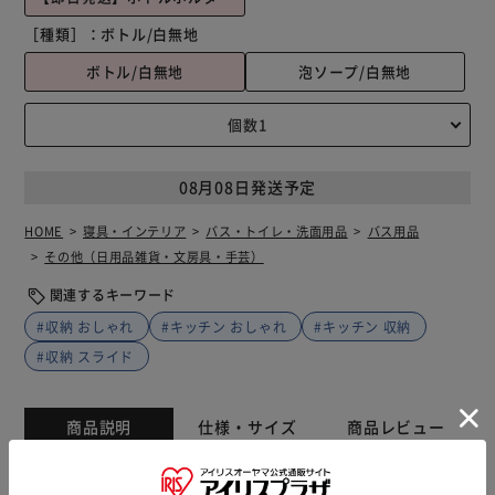
［種類］：
ボトル/白無地
ボトル/白無地
泡ソープ/白無地
08月08日発送予定
HOME
寝具・インテリア
バス・トイレ・洗面用品
バス用品
その他（日用品雑貨・文房具・手芸）
関連するキーワード
#収納 おしゃれ
#キッチン おしゃれ
#キッチン 収納
#収納 スライド
商品説明
仕様・サイズ
商品レビュー
ボトルを壁掛けできるシートフック！壁に貼り付けるだけで